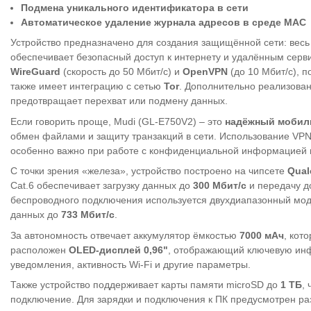
Подмена уникального идентификатора в сети
Автоматическое удаление журнала адресов в среде MAC
Устройство предназначено для создания защищённой сети: весь
обеспечивает безопасный доступ к интернету и удалённым серв
WireGuard
(скорость до 50 Мбит/с) и
OpenVPN
(до 10 Мбит/с), 
также имеет интеграцию с сетью
Tor
. Дополнительно реализова
предотвращает перехват или подмену данных.
Если говорить проще, Mudi (GL-E750V2) – это
надёжный мобил
обмен файлами и защиту транзакций в сети. Использование VPN 
особенно важно при работе с конфиденциальной информацией ил
С точки зрения «железа», устройство построено на чипсете
Qual
Cat.6 обеспечивает загрузку данных до
300 Мбит/с
и передачу 
беспроводного подключения используется двухдиапазонный модуль
данных до
733 Мбит/с
.
За автономность отвечает аккумулятор ёмкостью
7000 мАч
, кот
расположен
OLED-дисплей 0,96"
, отображающий ключевую инфо
уведомления, активность Wi-Fi и другие параметры.
Также устройство поддерживает карты памяти microSD до
1 ТБ
,
подключение. Для зарядки и подключения к ПК предусмотрен р