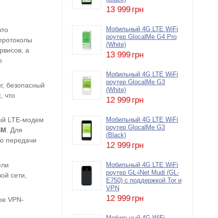
13 999
грн
Мобильный 4G LTE WiFi
что
роутер GlocalMe G4 Pro
протоколы
(White)
рвисов, а
13 999
грн
о
Мобильный 4G LTE WiFi
роутер GlocalMe G3
г, безопасный
(White)
, что
12 999
грн
ный LTE-модем
Мобильный 4G LTE WiFi
роутер GlocalMe G3
SM
. Для
(Black)
ью передачи
12 999
грн
ели
Мобильный 4G LTE WiFi
роутер GL-iNet Mudi (GL-
ой сети,
E750) с поддержкой Tor и
VPN
12 999
грн
ое VPN-