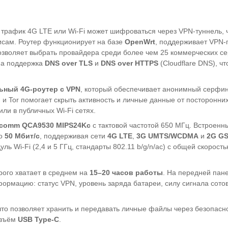
 трафик 4G LTE или Wi-Fi может шифроваться через VPN-туннель, 
исам. Роутер функционирует на базе
OpenWrt
, поддерживает VPN-
позволяет выбрать провайдера среди более чем 25 коммерческих се
на поддержка
DNS over TLS
и
DNS over HTTPS
(Cloudflare DNS), чт
ьный 4G-роутер с VPN
, который обеспечивает анонимный серфин
и Tor помогает скрыть активность и личные данные от посторонних
и в публичных Wi-Fi сетях.
comm QCA9530 MIPS24Kc
с тактовой частотой 650 МГц. Встроен
до
50 Мбит/с
, поддерживая сети
4G LTE
,
3G UMTS/WCDMA
и
2G G
 Wi-Fi (2,4 и 5 ГГц, стандарты 802.11 b/g/n/ac) с общей скорост
орого хватает в среднем на
15–20 часов работы
. На передней пан
рмацию: статус VPN, уровень заряда батареи, силу сигнала сотов
 что позволяет хранить и передавать личные файлы через безопасн
азъём
USB Type-C
.