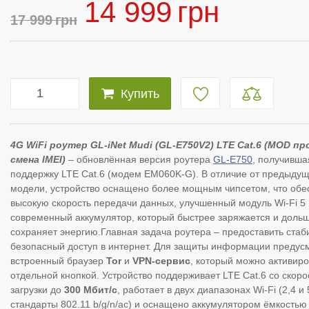
14 999
грн
17 999
грн
Купить
4G WiFi роутер GL-iNet Mudi (GL-E750V2) LTE Cat.6 (MOD пр
смена IMEI)
– обновлённая версия роутера
GL-E750
, получивша
поддержку LTE Cat.6 (модем EM060K-G). В отличие от предыду
модели, устройство оснащено более мощным чипсетом, что обе
высокую скорость передачи данных, улучшенный модуль Wi-Fi 5 
современный аккумулятор, который быстрее заряжается и доль
сохраняет энергию.Главная задача роутера – предоставить стаб
безопасный доступ в интернет. Для защиты информации предус
встроенный браузер
Tor
и
VPN-сервис
, который можно активиро
отдельной кнопкой. Устройство поддерживает LTE Cat.6 со скор
загрузки до
300 Мбит/с
, работает в двух диапазонах Wi-Fi (2,4 и 
стандарты 802.11 b/g/n/ac) и оснащено аккумулятором ёмкость