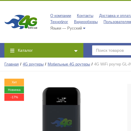
О компании
Контакты
Доставка и оплат
Техноблог
Видеообзоры
Пользователя
Языки — Русский
Каталог
Главная
4G роутеры
Мобильные 4G роутеры
4G WiFi роутер GL-i
Хит
Новинка
-17%