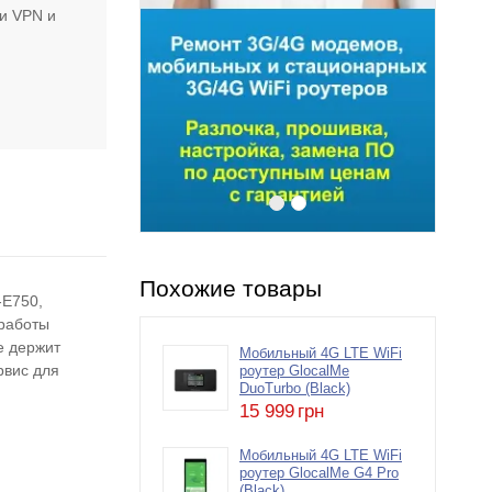
ии VPN и
Похожие товары
-E750,
 работы
е держит
Мобильный 4G LTE WiFi
рвис для
роутер GlocalMe
DuoTurbo (Black)
15 999
грн
Мобильный 4G LTE WiFi
роутер GlocalMe G4 Pro
(Black)