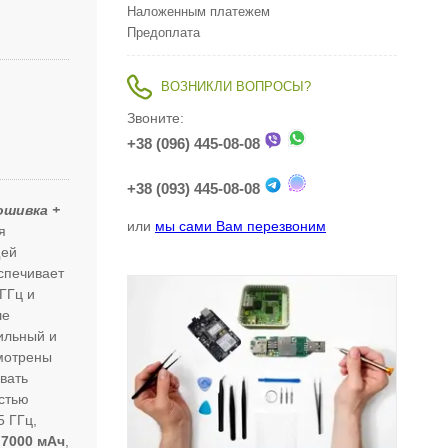
Наложенным платежем
Предоплата
ВОЗНИКЛИ ВОПРОСЫ?
Звоните:
+38 (096) 445-08-08
+38 (093) 445-08-08
ошивка +
или
мы сами Вам перезвоним
я
щей
спечивает
ГГц и
ше
ильный и
мотрены
вать
остью
5 ГГц,
ю
7000 мАч
,