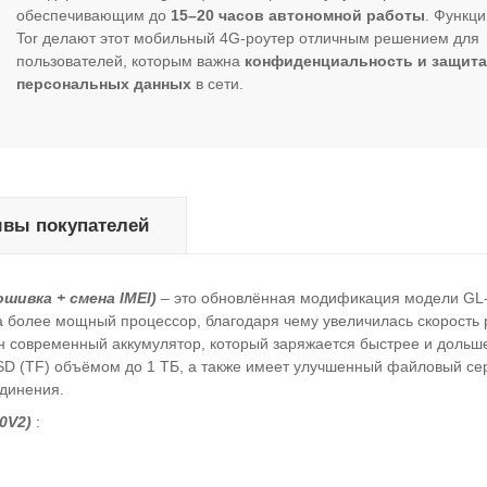
обеспечивающим до
15–20 часов автономной работы
. Функц
Tor делают этот мобильный 4G-роутер отличным решением для
пользователей, которым важна
конфиденциальность и защита
персональных данных
в сети.
вы покупателей
ошивка + смена IMEI)
– это обновлённая модификация модели GL
 более мощный процессор, благодаря чему увеличилась скорость
лен современный аккумулятор, который заряжается быстрее и дольш
SD (TF) объёмом до 1 ТБ, а также имеет улучшенный файловый се
единения.
0V2)
: