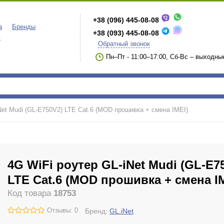
+38 (096) 445-08-08
а
Бренды
+38 (093) 445-08-08
м
Обратный звонок
Пн–Пт - 11:00–17:00, Сб-Вс – выходны
Net Mudi (GL-E750V2) LTE Cat.6 (MOD прошивка + смена IMEI)
4G WiFi роутер GL-iNet Mudi (GL-E7
LTE Cat.6 (MOD прошивка + смена I
Код товара
18753
Отзывы: 0
Бренд:
GL.iNet