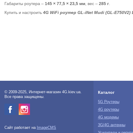
Габариты роутера –
145 × 77,5 × 23,5 мм
, вес –
285 г
.
Купить и настроить
4G WiFi роутер GL-iNet Mudi (GL-E750V2) 
© 2009-2025, Интернет-магазин 4G.kiev.ua.
Каталог
Все права защищены.
5G Роутеры
4G роутеры
4G модемы
3G/4G антенны
Сайт работает на
ImageCMS
Усилители и репит