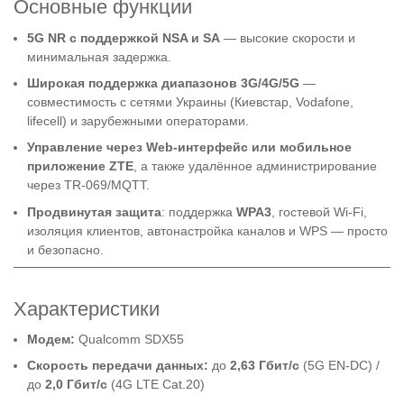
Основные функции
5G NR с поддержкой NSA и SA
— высокие скорости и
минимальная задержка.
Широкая поддержка диапазонов 3G/4G/5G
—
совместимость с сетями Украины (Киевстар, Vodafone,
lifecell) и зарубежными операторами.
Управление через Web-интерфейс или мобильное
приложение ZTE
, а также удалённое администрирование
через TR-069/MQTT.
Продвинутая защита
: поддержка
WPA3
, гостевой Wi-Fi,
изоляция клиентов, автонастройка каналов и WPS — просто
и безопасно.
Характеристики
Модем:
Qualcomm SDX55
Скорость передачи данных:
до
2,63 Гбит/с
(5G EN-DC) /
до
2,0 Гбит/с
(4G LTE Cat.20)