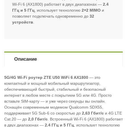
Wi-Fi 6 (AX1800) работает в двух диапазонах —
2.4
ГГц и 5 ГГц
, использует технологию
2×2 MIMO
и
позволяет подключать одновременно до
32
устройств
.
Описание
5G/4G Wi-Fi роутер ZTE U50 WiFi 6 AX1800
— это
компактный и мощный мобильный маршрутизатор,
обеспечивающий быстрый, стабильный и безопасный
интернет в любом месте с покрытием 5G или 4G. Просто
вставьте SIM-карту — и уже через секунды вы онлайн.
Оснащён современным модемом Qualcomm SDX55,
поддерживает 5G Sub-6 со скоростью до
2,63 Гбит/с
и 4G LTE
Cat.20 — до
2,0 Гбит/с
. Встроенный Wi-Fi 6 (AX1800) работает
в двух диапазонах —
2.4 ГГц и 5 ГГц
, использует технологию