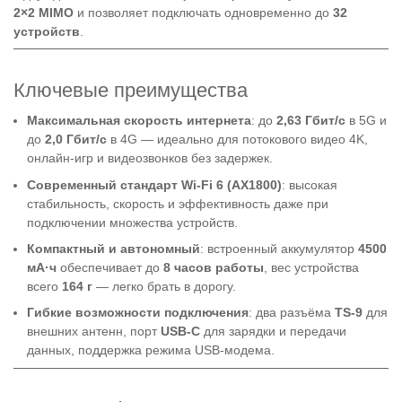
2×2 MIMO
и позволяет подключать одновременно до
32
устройств
.
Ключевые преимущества
Максимальная скорость интернета
: до
2,63 Гбит/с
в 5G и
до
2,0 Гбит/с
в 4G — идеально для потокового видео 4K,
онлайн-игр и видеозвонков без задержек.
Современный стандарт Wi-Fi 6 (AX1800)
: высокая
стабильность, скорость и эффективность даже при
подключении множества устройств.
Компактный и автономный
: встроенный аккумулятор
4500
мА·ч
обеспечивает до
8 часов работы
, вес устройства
всего
164 г
— легко брать в дорогу.
Гибкие возможности подключения
: два разъёма
TS-9
для
внешних антенн, порт
USB-C
для зарядки и передачи
данных, поддержка режима USB-модема.