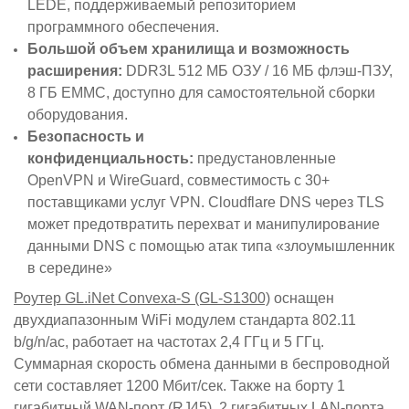
LEDE, поддерживаемый репозиторием
программного обеспечения.
Большой
объем хранилища и возможность
расширения:
DDR3L 512 МБ ОЗУ / 16 МБ флэш-ПЗУ,
8 ГБ EMMC, доступно для самостоятельной сборки
оборудования.
Безопасность и
конфиденциальность:
предустановленные
OpenVPN и WireGuard, совместимость с 30+
поставщиками услуг VPN. Cloudflare DNS через TLS
может предотвратить перехват и манипулирование
данными DNS с помощью атак типа «злоумышленник
в середине»
Роутер GL.iNet Convexa-S (GL-S1300)
оснащен
двухдиапазонным WiFi модулем стандарта 802.11
b/g/n/ac, работает на частотах 2,4 ГГц и 5 ГГц.
Суммарная скорость обмена данными в беспроводной
сети составляет 1200 Мбит/сек. Также на борту 1
гигабитный WAN-порт (RJ45), 2 гигабитных LAN-порта