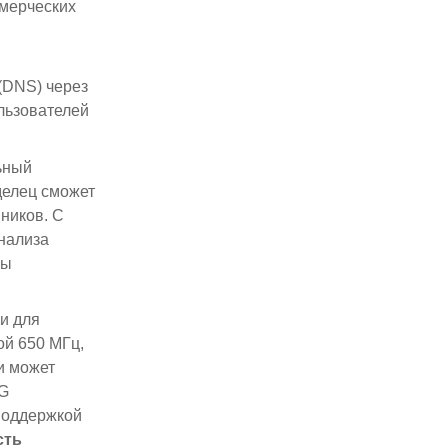
ммерческих
(DNS) через
ользователей
ьный
делец сможет
ников. С
анализа
бы
и для
ой 650 МГц,
и может
3G
поддержкой
сть