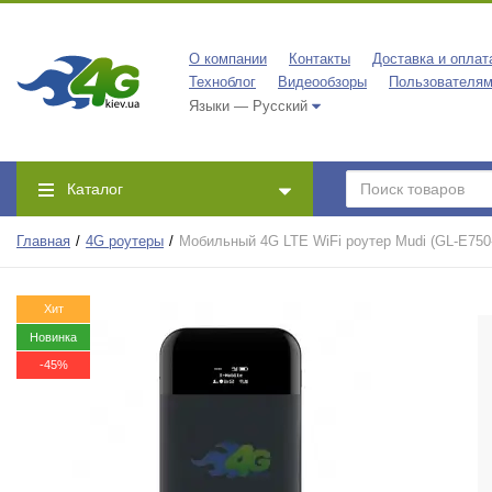
О компании
Контакты
Доставка и оплат
Техноблог
Видеообзоры
Пользователя
Языки — Русский
Каталог
Главная
4G роутеры
Мобильный 4G LTE WiFi роутер Mudi (GL-E750
Хит
Новинка
-45%