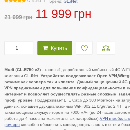
Отзывы: 1
Бренд:
GL.iNet
11 999
грн
21 999
грн
Купить
Mudi (GL-E750 v2)
- топовый, доработанный мобильный 4G WiFi
компании
GL-iNet.
Устройство поддерживает Open VPN,Wireg
режиме как сервера так и клиента. Данный защищенный 4G 
VPN предназначен для повышения конфиденциальности в с
интернет и позволяет осуществлять разные,сложные задач
проф. уровне.
Поддерживает LTE Cat.6 до 300 Мбит/сек на загр
данных, оснащен двухдиапазонный WiFi 802.11 b/g/n/ac 2,4 ГГц и
также мощным аккумулятором на 7000 мАч (до 24 часов автоно
работы,до 4 часов на максимальных настройках).
VPN в мобильн
роутере
способен обеспечить конфиденциальность в сети и без