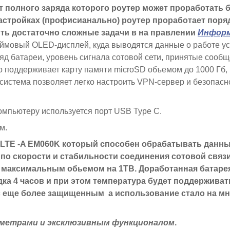
т полного заряда которого роутер может проработать 
стройках (профисианально) роутер проработает поряд
ть достаточно сложные задачи в на правлении
Информ
ймовый OLED-дисплей, куда выводятся данные о работе ус
ряд батареи, уровень сигнала сотовой сети, принятые сообщ
тво поддерживает карту памяти microSD объемом до 1000 Гб,
система позволяет легко настроить VPN-сервер и безопасн
компьютеру используется порт USB Type C.
м.
 LTE -A EM060K который способен обрабатывать данны
по скорости и стабильности соединения сотовой связи
 максимальным обьемом на 1TB. Доработанная батаре
ка 4 часов и при этом температура будет поддерживат
 еще более защищенным а использование стало на м
аметрами и эксклюзивным функционалом
.