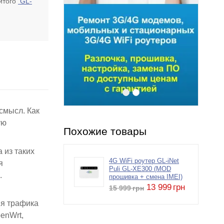
итого
GL-
смысл. Как
ую
Похожие товары
 из таких
4G WiFi роутер GL-iNet
я
Puli GL-XE300 (MOD
.
прошивка + смена IMEI)
13 999
грн
15 999
грн
ия трафика
enWrt,