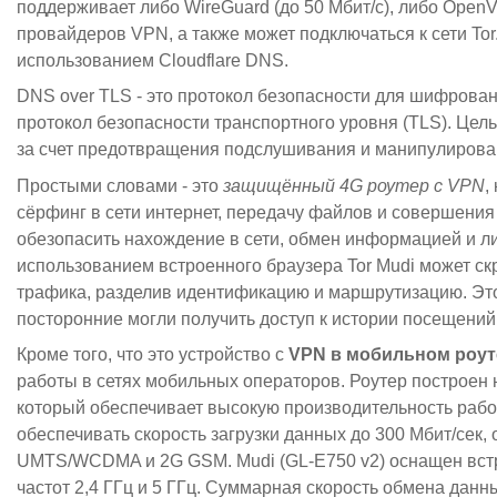
поддерживает либо WireGuard (до 50 Мбит/с), либо OpenV
провайдеров VPN, а также может подключаться к сети To
использованием Cloudflare DNS.
DNS over TLS - это протокол безопасности для шифрован
протокол безопасности транспортного уровня (TLS). Цел
за счет предотвращения подслушивания и манипулиров
Простыми словами - это
защищённый 4G роутер с VPN
,
сёрфинг в сети интернет, передачу файлов и совершени
обезопасить нахождение в сети, обмен информацией и л
использованием встроенного браузера Tor Mudi может ск
трафика, разделив идентификацию и маршрутизацию. Это 
посторонние могли получить доступ к истории посещений 
Кроме того, что это устройство с
VPN в мобильном роут
работы в сетях мобильных операторов. Роутер построен
который обеспечивает высокую производительность работ
обеспечивать скорость загрузки данных до 300 Мбит/сек, 
UMTS/WCDMA и 2G GSM. Mudi (GL-E750 v2) оснащен встр
частот 2,4 ГГц и 5 ГГц. Суммарная скорость обмена данн