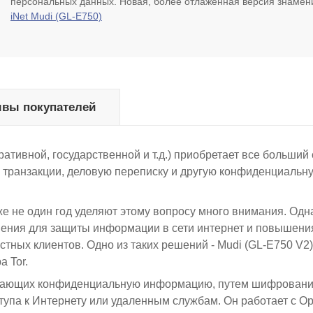
персональных данных. Новая, более отлаженная версия знамен
iNet Mudi (GL-E750)
вы покупателей
тивной, государственной и т.д.) приобретает все больший 
е транзакции, деловую переписку и другую конфиденциальн
 не один год уделяют этому вопросу много внимания. Одна
ешения для защиты информации в сети интернет и повышени
стных клиентов. Одно из таких решений -
Mudi (GL-E750 V2)
а Tor.
тывающих конфиденциальную информацию, путем шифрован
тупа к Интернету или удаленным службам. Он работает с Op