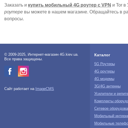
Заказать и
купить мобильный 4G роутер с VPN
и Tor в
роутере
вы можете в нашем магазине. Обращайтесь в ра
вопросы.
© 2009-2025, Интернет-магазин 4G.kiev.ua.
Каталог
Все права защищены.
5G Роутеры
4G роутеры
4G модемы
3G/4G антенны
Сайт работает на
ImageCMS
Усилители и репит
Комплекты оборуд
Сетевое оборудова
Мобильный интерн
Мобильные телеф