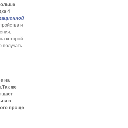
больше
ка 4
ационной
тройства и
ения,
 на которой
о получать
е на
.Так же
я даст
ься в
ного проще