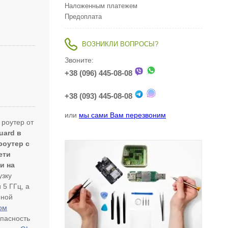
Наложенным платежем
Предоплата
ВОЗНИКЛИ ВОПРОСЫ?
Звоните:
+38 (096) 445-08-08
+38 (093) 445-08-08
или
мы сами Вам перезвоним
 роутер от
uard в
роутер с
ети
и на
узку
 5 ГГц, а
мной
ом
опасность