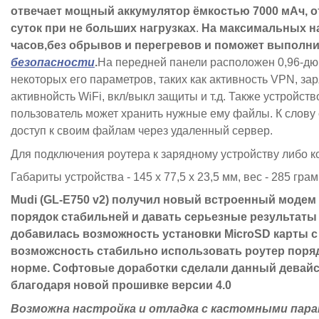
отвечает мощный аккумулятор ёмкостью 7000 мАч, о
суток при не больших нагрузках
.
На максимальных на
часов,без обрывов и перегревов и поможет выполни
безопасности
.
На передней панели расположен 0,96-дю
некоторых его параметров, таких как активность VPN, за
активнойсть WiFi, вкл/выкл защиты и т.д. Также устройс
пользователь может хранить нужные ему файлы. К слову 
доступ к своим файлам через удаленный сервер.
Для подключения роутера к зарядному устройству либо 
Габариты устройства - 145 х 77,5 х 23,5 мм, вес - 285 грам
Mudi (GL-E750 v2) получил новый встроенный модем
порядок стабильней и давать серьезные результаты 
добавилась возможность установки MicroSD карты с
возможсность стабильно использовать роутер поряд
норме. Софтовые доработки сделали данный девайс
благодаря новой прошивке версии 4.0
Возможна настройка и отладка с кастомными пар