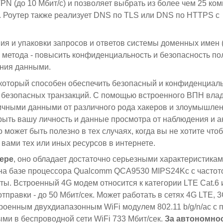
PN (до 10 Мбит/с) и позволяет выбрать из более чем 25 ко
r. Роутер также реализует DNS по TLS или DNS по HTTPS с
ия и упаковки запросов и ответов системы доменных имен 
ь метода - повысить конфиденциальность и безопасность п
ания данными.
 который способен обеспечить безопасный и конфиденциал
я безопасных транзакций. С помощью встроенного ВПН вла
ичными данными от различного рода хакеров и злоумышлен
рыть вашу личность и данные просмотра от наблюдения и 
может быть полезно в тех случаях, когда вы не хотите что
вами тех или иных ресурсов в интернете.
ере
, оно обладает достаточно серьезными характеристикам
 на базе процессора Qualcomm QCA9530 MIPS24Kc с частот
ы. Встроенный 4G модем относится к категории LTE Cat.6 
отправки - до 50 Мбит/сек. Может работать в сетях 4G LTE, 
оенным двухдиапазонным WiFi модулем 802.11 b/g/n/ac с 
ыми в беспроводной сети WiFi 733 Мбит/сек.
За автономно