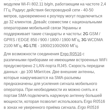
модулем Wi-Fi 802.11 b/g/n, работающим на частоте 2,4
ГГц. Радиус действия беспроводной сети - 40-50
метров, одновременно к роутеру могут подключиться
до 32 клиентов. Девайс совместим с национальными
операторами мобильной связи Украины и
поддерживает такие стандарты и частоты:
2G
GSM /
GPRS / EDGE 850 / 900 / 1800 / 1900 МГц,
3G
WCDMA
2100 МГц,
4G LTE
- 1800/2100/2600 МГц.
Для возможности соединения
Ergo R0516
с
различными приборами не имеющими встроенных WiFi
предусмотрено 2 LAN-порта RJ45. Скорость передачи
данных - до 100 Мбит/сек. Две внешние антенны,
которые накручиваются на SMA-разъемы
предназначены для усиления сигнала мобильного
оператора. При необходимости их можно снять и к
портам SMA подключить наружную антенну большей
мощности, которая позволит использовать Ergo R0516
в зонах не уверенного приёма сигнала.
Ergo R0516