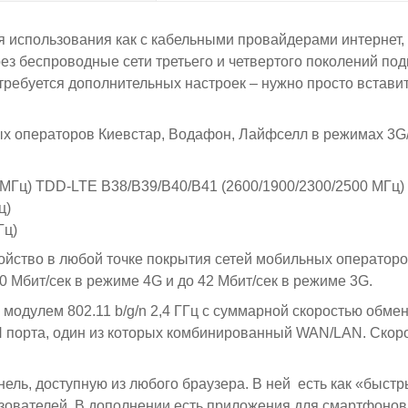
 использования как с кабельными провайдерами интернет, т
ез беспроводные сети третьего и четвертого поколений по
 требуется дополнительных настроек – нужно просто встави
ых операторов Киевстар, Водафон, Лайфселл в режимах 3G
 МГц) TDD-LTE B38/B39/B40/B41 (2600/1900/2300/2500 МГц)
ц)
Гц)
ройство в любой точке покрытия сетей мобильных операторо
50 Мбит/сек в режиме 4G и до 42 Мбит/сек в режиме 3G.
одулем 802.11 b/g/n 2,4 ГГц с суммарной скоростью обме
LAN порта, один из которых комбинированный WAN/LAN. Скор
ель, доступную из любого браузера. В ней есть как «быст
зователей. В дополнении есть приложения для смартфонов 