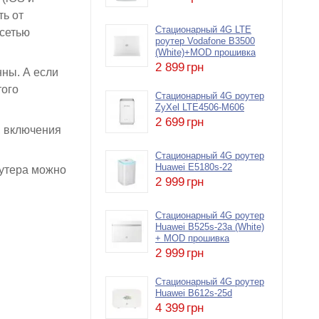
ть от
Стационарный 4G LTE
 сетью
роутер Vodafone B3500
(White)+MOD прошивка
2 899
грн
ны. А если
того
Стационарный 4G роутер
ZyXel LTE4506-M606
2 699
грн
, включения
Стационарный 4G роутер
Huawei E5180s-22
оутера можно
2 999
грн
Стационарный 4G роутер
Huawei B525s-23a (White)
+ MOD прошивка
2 999
грн
Стационарный 4G роутер
Huawei B612s-25d
4 399
грн