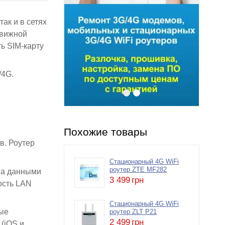
ак и в сетях
движной
ть SIM-карту
/4G.
Похожие товары
в. Роутер
Стационарный 4G WiFi
роутер ZTE MF282
на данными
3 499
грн
ость LAN
Стационарный 4G WiFi
рые
роутер ZLT P21
2 499
грн
(iOS и