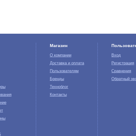
Магазин
Пользоват
О компании
Вход
Доставка и оплата
Регистрация
Пользователям
Сравнения
Бренды
Обратный зв
еры
Техноблог
ования
Контакты
ние
ет
оны
G