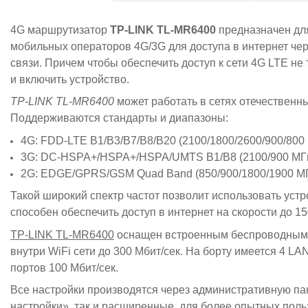
4G маршрутизатор
TP-LINK TL-MR6400
предназначен для
мобильных операторов 4G/3G для доступа в интернет чер
связи. Причем чтобы обеспечить
доступ к сети 4G LTE не
и включить устройство.
TP-LINK TL-MR6400
может работать в сетях отечественн
Поддерживаются стандарты и диапазоны:
4G: FDD-LTE B1/B3/B7/B8/B20 (2100/1800/2600/900/800
3G: DC-HSPA+/HSPA+/HSPA/UMTS B1/B8 (2100/900 МГ
2G: EDGE/GPRS/GSM Quad Band (850/900/1800/1900 М
Такой широкий спектр частот позволит использовать уст
способен обеспечить доступ в интернет на скорости до 1
TP-LINK TL-MR6400
оснащен встроенным беспроводным м
внутри WiFi сети до 300 Мбит/сек. На борту имеется 4 
портов 100 Мбит/сек.
Все настройки производятся через административную пан
настройки», так и расширенные, для более опытных поль