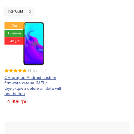
InterGSM
Хит
Новинка
Акция
Отзывы: 2
Смартфон Android custom
firmware смена IMEI с
фунукцией delete all data with
one button
14 999
грн