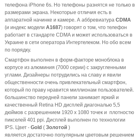
телефона iPhone 6s. Но телефоны разнятся не только в
размерами экрана. Некоторые отличия есть в
аппаратной начинке и камере. А аббревиатура
CDMA
(и индекс модели
A1687
) говорят о том, что телефон
работает в стандарте CDMA и может использоваться в
Украине в сети оператора Интертелеком. Но обо всем
по порядку.
Смартфон выполнен в форм-факторе моноблока в
корпусе из алюминия (7000 серии) с закругленными
углами. Дизайнеры потрудились на славу и явили
общественности очень привлекательный смартфон,
который по праву нравится миллионам пользователей.
большинство передней панели занимает яркий и
качественный Retina HD дисплей диагональю 5,5
дюймов с разрешением 1920 x 1080 точек и плотностю
пикселей 401 ppi. Дисплей выполнен по технологии
IPS. Цвет -
Gold
(
Золотой
)
является достаточно популярным цветовым решением