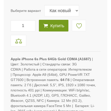
Выберите вариант
Купить
Apple iPhone 6s Plus 64Gb Gold CDMA (A1687)
|
Цвет: Золотистый | Стандарты связи: 3G
CDMA
| Работа в сети операторов: Интертелеком
| Процессор: Apple A9 (64bit), GPU PowerVR 7XT
GT7600
|
Встроенная память:
64 Гб
| Оперативная
память: 2 Гб | Дисплей: 5,5", IPS, 1920 x 1080 точек,
плотность 401 ppi | Коммуникации: WiFi b/g/n/ac,
Bluetooth 4.1 (A2DP, LE), GPS, ГЛОНАСС, Galileo,
iBeacon, QZSS, NFC | Камера: 12 Мп (f/2.2),
фронтальная камера FaceTime 5 Мп | Батарея: Li-