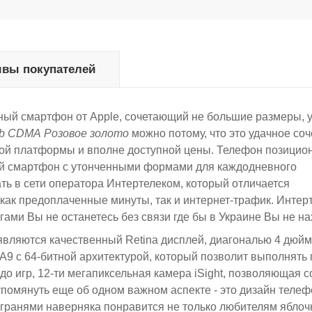
вы покупателей
ный смартфон от Apple, сочетающий не большие размеры, 
Gb CDMA Розовое золото
можно потому, что это удачное со
ной платформы и вполне доступной цены. Телефон позицио
й смартфон с утонченными формами для каждодневного
ь в сети оператора Интертелеком, который отличается
ак предоплаченные минуты, так и интернет-трафик. Интер
угами Вы не останетесь без связи где бы в Украине Вы не н
вляются качественный Retina дисплей, диагональю 4 дюйм
9 c 64-битной архитектурой, который позволит выполнять 
до игр, 12-ти мегапиксельная камера iSight, позволяющая с
упомянуть еще об одном важном аспекте - это дизайн телеф
гранями наверняка понравится не только любителям яблоч