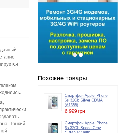
удачный
четание
нируется
Похожие товары
телеком
аходились.
Смартфон Apple iPhone
6s 32Gb Silver CDMA
а,
(A1688)
практически
6 999
грн
оздавать
она. Тонкий
Смартфон Apple iPhone
6s 32Gb Space Gray
ной
CDMA (A1688)