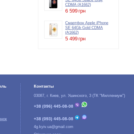
SE 64Gb Space Gray
CDMA (A1662)
6 599
грн
Смартфон Apple iPhone
SE 64Gb Gold CDMA
(A1662)
5 499
грн
ель
Контакты
03087, г. Киев, ул. Ушинского, 3 (ТК "Миллениум")
+38 (096) 445-08-08
+38 (093) 445-08-08
онок
4g.kyiv.ua@gmail.com