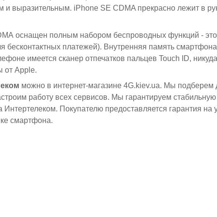
м и выразительным. iPhone SE CDMA прекрасно лежит в рук
CDMA оснащен полным набором беспроводных функций - это
(для бесконтактных платежей). Внутренняя память смартфон
лефоне имеется сканер отпечатков пальцев Touch ID, никуда
ы от Apple.
леком
можно в интернет-магазине 4G.kiev.ua. Мы подберем 
астроим работу всех сервисов. Мы гарантируем стабильную
 Интертелеком. Покупателю предоставляется гарантия на у
ке смартфона.