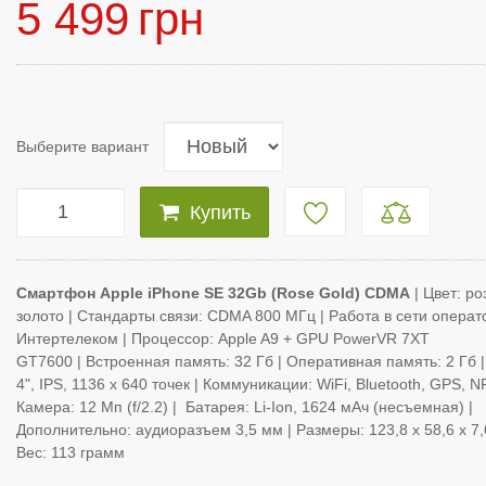
5 499
грн
Выберите вариант
Купить
Смартфон Apple iPhone SE 32Gb (Rose Gold) CDMA
| Цвет: ро
золото | Стандарты связи: CDMA 800 МГц
| Работа в сети операт
Интертелеком | Процессор: Apple A9 + GPU PowerVR 7XT
GT7600
|
Встроенная память: 32 Гб | Оперативная память: 2 Гб 
4", IPS, 1136 х 640 точек | Коммуникации: WiFi, Bluetooth, GPS, N
Камера: 12 Мп (f/2.2) | Батарея: Li-Ion, 1624 мАч (несъемная) |
Дополнительно: аудиоразъем 3,5 мм | Размеры: 123,8 x 58,6 x 7,
Вес: 113 грамм