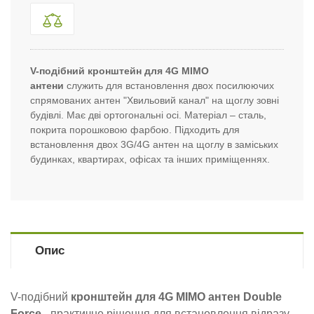
V-подібний кронштейн для 4G MIMO
антени
служить
для встановлення двох посилюючих
спрямованих антен "Хвильовий канал" на щоглу зовні
будівлі. Має дві ортогональні осі. Матеріал – сталь,
покрита порошковою фарбою. Підходить для
встановлення двох 3G/4G антен на щоглу в заміських
будинках, квартирах, офісах та інших приміщеннях.
Опис
V-подібний
кронштейн для 4G MIMO антен Double
Force
- практичне рішення для встановлення відразу