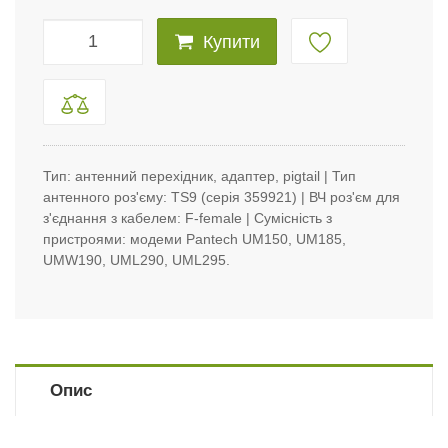
Купити
Тип: антенний перехідник, адаптер, pigtail | Тип
антенного роз'єму: TS9 (серія 359921) | ВЧ роз'єм для
з'єднання з кабелем: F-female | Сумісність з
пристроями: модеми Pantech UM150, UM185,
UMW190, UML290, UML295.
Опис