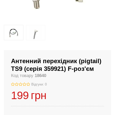
Антенний перехідник (pigtail)
TS9 (серія 359921) F-роз'єм
Код товару
18640
Відгуки: 0
199
грн