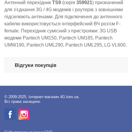
Антенний перехідник
TS9
(серія
359921
) призначений
для з'єднання 3G / 4G модемів і роутерів з зовнішніми
підсилюють антенами. Для підключення до антенного
кабелю використовується інтерфейсний ВЧ роз'єм F-
female. Перехідник сумісний з пристроями: 3G USB
модеми Pantech UM150, Pantech UM185, Pantech
UMW190, Pantech UML290, Pantech UML295, LG VL600.
Відгуки покупців
© 2009-2025, Інтернет-магазин 4G.kiev.ua.
Всі права захищено.