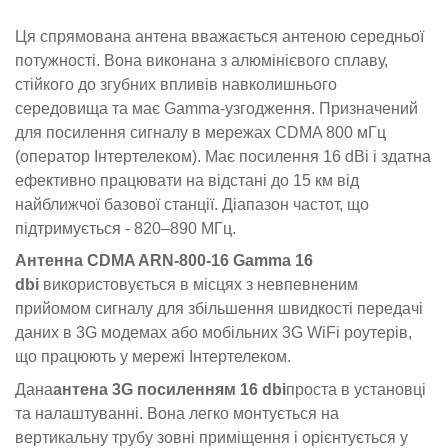
Ця спрямована антена вважається антеною середньої
потужності. Вона виконана з алюмінієвого сплаву,
стійкого до згубних впливів навколишнього
середовища та має Gamma-узгодження. Призначений
для посилення сигналу в мережах CDMA 800 мГц
(оператор Інтертелеком). Має посилення 16 dBi і здатна
ефективно працювати на відстані до 15 км від
найближчої базової станції. Діапазон частот, що
підтримується -
820–890 МГц.
Антенна CDMA ARN-800-16 Gamma 16
dbi
використовується в місцях з невпевненим
прийомом сигналу для збільшення швидкості передачі
даних в 3G модемах або мобільних 3G WiFi роутерів,
що працюють у мережі Інтертелеком.
Дана
антена 3G посиленням 16 dbi
проста в установці
та налаштуванні. Вона легко монтується на
вертикальну трубу зовні приміщення і орієнтується у