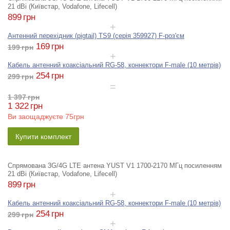
21 dBi (Київстар, Vodafone, Lifecell)
899
грн
Антенний перехідник (pigtail) TS9 (серія 359927) F-роз'єм
169
грн
199
грн
Кабель антенний коаксіальний RG-58, коннектори F-male (10 метрів)
254
грн
299
грн
1 397
грн
1 322
грн
Ви заощаджуєте
75грн
Купити комплект
Спрямована 3G/4G LTE антена YUST V1 1700-2170 МГц посиленням
21 dBi (Київстар, Vodafone, Lifecell)
899
грн
Кабель антенний коаксіальний RG-58, коннектори F-male (10 метрів)
254
грн
299
грн