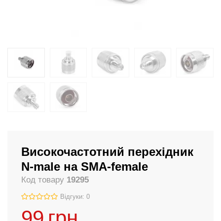
Високочастотний перехідник
N-male на SMA-female
Код товару
19295
Відгуки: 0
99
грн