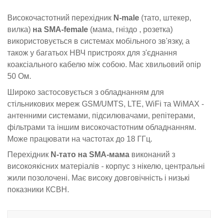
Високочастотний перехідник
N-male
(тато, штекер,
вилка)
на SMA-female
(мама, гніздо , розетка)
використовується в системах мобільного зв'язку, а
також у багатьох НВЧ пристроях для з'єднання
коаксіального кабелю між собою. Має хвильовий опір
50 Ом.
Широко застосовується з обладнанням для
стільникових мереж GSM/UMTS, LTE, WiFi та WiMAX -
антенними системами, підсилювачами, репітерами,
фільтрами та іншим високочастотним обладнанням.
Може працювати на частотах до 18 ГГц.
Перехідник
N-тато на SMA-мама
виконаний з
високоякісних матеріалів - корпус з нікелю, центральні
жили позолочені. Має високу довговічність і низькі
показники КСВН.