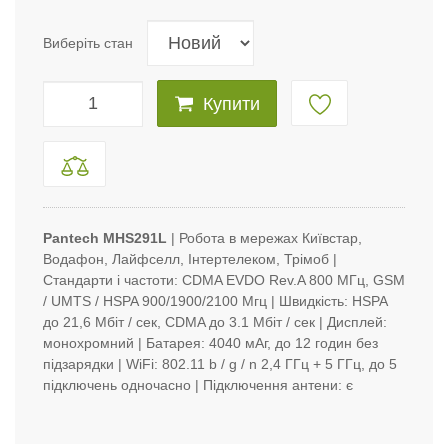
Виберіть стан
Купити
Pantech MHS291L
| Робота в мережах Київстар,
Водафон, Лайфселл, Інтертелеком, Трімоб |
Стандарти і частоти: CDMA EVDO Rev.A 800 МГц, GSM
/ UMTS / HSPA 900/1900/2100 Мгц | Швидкість: HSPA
до 21,6 Мбіт / сек, CDMA до 3.1 Мбіт / сек | Дисплей:
монохромний | Батарея: 4040 мАг, до 12 годин без
підзарядки | WiFi: 802.11 b / g / n 2,4 ГГц + 5 ГГц, до 5
підключень одночасно | Підключення антени: є