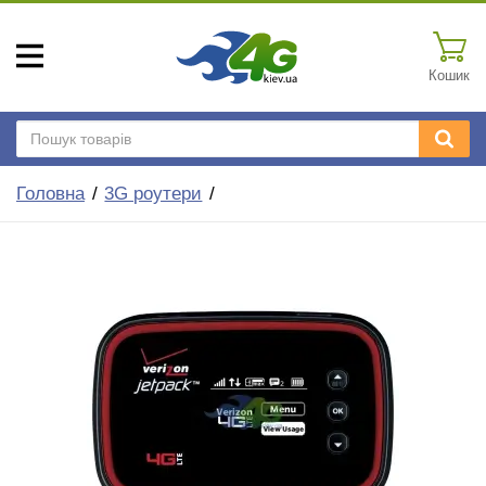
Кошик
Головна
3G роутери