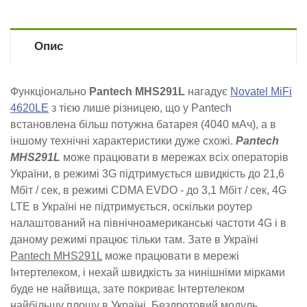
Опис
Функціонально
Pantech MHS291L
нагадує
Novatel MiFi
4620LE
з тією лише різницею, що у Pantech
встановлена ​​більш потужна батарея (4040 мАч), а в
іншому технічні характеристики дуже схожі.
Pantech
MHS291L
може працювати в мережах всіх операторів
України, в режимі 3G підтримується швидкість до 21,6
Мбіт / сек, в режимі CDMA EVDO - до 3,1 Мбіт / сек, 4G
LTE в Україні не підтримується, оскільки роутер
налаштований на північноамериканські частоти 4G і в
даному режимі працює тільки там. Зате в Україні
Pantech MHS291L
може працювати в мережі
Інтертелеком, і нехай швидкість за нинішніми мірками
буде не найвища, зате покриває Інтертелеком
найбільшу площу в Україні. Бездротовий модуль