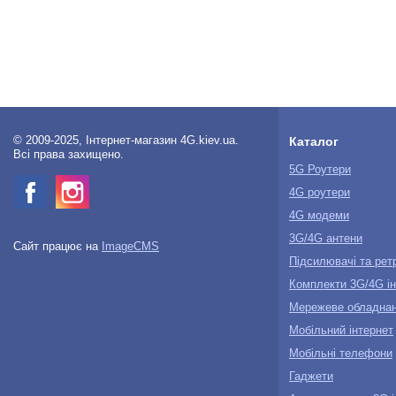
© 2009-2025, Інтернет-магазин 4G.kiev.ua.
Каталог
Всі права захищено.
5G Роутери
4G роутери
4G модеми
3G/4G антени
Сайт працює на
ImageCMS
Підсилювачі та рет
Комплекти 3G/4G ін
Мережеве обладна
Мобільний інтернет
Мобільні телефони
Гаджети