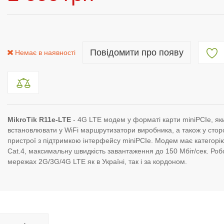
Повідомити про появу
Немає в наявності
MikroTik R11e-LTE
- 4G LTE модем у форматі карти miniPCIe, я
встановлювати у WiFi маршрутизатори виробника, а також у стор
пристрої з підтримкою інтерфейсу miniPCIe. Модем має категорі
Cat.4, максимальну швидкість завантаження до 150 Мбіт/сек. Роб
мережах 2G/3G/4G LTE як в Україні, так і за кордоном.