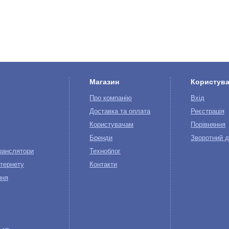
Магазин
Користув
Про компанію
Вхід
Доставка та оплата
Реєстрація
Користувачам
Порівняння
Бренди
Зворотний д
ранслятори
Техноблог
тернету
Контакти
ння