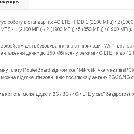
покупців
ує роботу в стандартах 4G LTE - FDD 1 (2100 МГц) / 2 (1900 
MTS - 1 (2100 МГц) / 2 (1900 МГц) / 5 (850 МГц) / 8 900 МГц), 
терфейсом для вбудовування в різні прилади - Wi-Fi роутери
антаження даних до 150 Мбіт/сек у режимі 4G LTE та до 42 М
ну плату RouterBoard від компанії Mikrotik, яка має miniPCIe
 можна підключити зовнішню посилюючу антену 2G/3G/4G ст
 вартість, може додати 2G / 3G / 4G / LTE у свої бездротові 