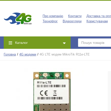
Про компанію
Контакти
Доставка та оп
Техноблог
Відеоогляди
Користувачам
Каталог
Головна
4G модеми
4G LTE модем MikroTik R11e-LTE