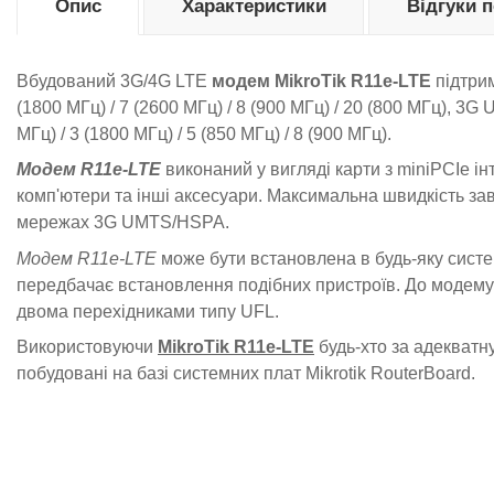
Опис
Характеристики
Відгуки 
Вбудований 3G/4G LTE
модем MikroTik R11e-LTE
підтрим
(1800 МГц) / 7 (2600 МГц) / 8 (900 МГц) / 20 (800 МГц), 3G U
МГц) / 3 (1800 МГц) / 5 (850 МГц) / 8 (900 МГц).
Модем R11e-LTE
виконаний у вигляді карти з miniPCIe ін
комп'ютери та інші аксесуари. Максимальна швидкість зав
мережах 3G UMTS/HSPA.
Модем R11e-LTE
може бути встановлена ​​в будь-яку систем
передбачає встановлення подібних пристроїв. До модему
двома перехідниками типу UFL.
Використовуючи
MikroTik R11e-LTE
будь-хто за адекватну
побудовані на базі системних плат Mikrotik RouterBoard.