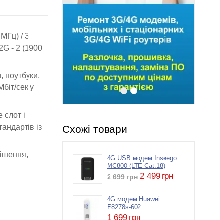
МГц) / 3
2G - 2 (1900
, ноутбуки,
біт/сек у
 слот і
андартів із
Схожі товари
рішення,
4G USB модем Inseego
MC800 (LTE Cat.18)
2 499
грн
2 699
грн
4G модем Huawei
E8278s-602
1 699
грн