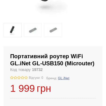
Портативний роутер WiFi
GL.iNet GL-USB150 (Microuter)
Код товару
19732
Відгуки: 0
Бренд:
GL.iNet
1 999
грн