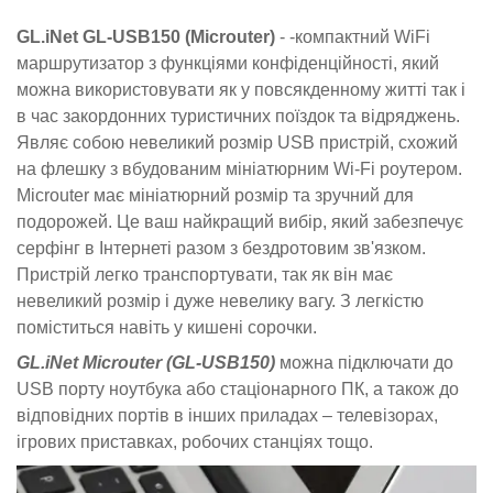
GL.iNet GL-USB150 (Microuter)
- -компактний WiFi
маршрутизатор з функціями конфіденційності, який
можна використовувати як у повсякденному житті так і
в час закордонних туристичних поїздок та відряджень.
Являє собою невеликий розмір USB пристрій, схожий
на флешку з вбудованим мініатюрним Wi-Fi роутером.
Microuter має мініатюрний розмір та зручний для
подорожей. Це ваш найкращий вибір, який забезпечує
серфінг в Інтернеті разом з бездротовим зв'язком.
Пристрій легко транспортувати, так як він має
невеликий розмір і дуже невелику вагу. З легкістю
поміститься навіть у кишені сорочки.
GL.iNet Microuter (GL-USB150)
можна підключати до
USB порту ноутбука або стаціонарного ПК, а також до
відповідних портів в інших приладах – телевізорах,
ігрових приставках, робочих станціях тощо.