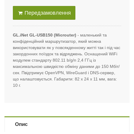
Передзамовлення
GL.iNet GL-USB150 (Microuter)
- маленький та
конфіденційний маршрутизатор, який можна
використовувати як у повсякденному житті так і під час
закордонних поїздок та відряджень. Оснащений WiFi
модулем стандарту 802.11 b/g/n 2,4 ГГц із
максимальною швидкістю обміну даними до 150 Мбіт/
сек. П
відтримує OpenVPN, WireGuard і DNS-сервер,
що налаштовується. Габарити: 82 х 24 х 11 мм, вага:
10 г.
Опис