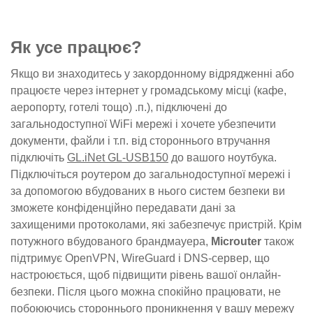
Як усе працює?
Якщо ви знаходитесь у закордонному відрядженні або
працюєте через інтернет у громадському місці (кафе,
аеропорту, готелі тощо) .п.), підключені до
загальнодоступної WiFi мережі і хочете убезпечити
документи, файли і т.п. від стороннього втручання
підключіть
GL.iNet GL-USB150
до вашого ноутбука.
Підключіться роутером до загальнодоступної мережі і
за допомогою вбудованих в нього систем безпеки ви
зможете конфіденційно передавати дані за
захищеними протоколами, які забезпечує пристрій. Крім
потужного вбудованого брандмауера,
Microuter
також
підтримує OpenVPN, WireGuard і DNS-сервер, що
настроюється, щоб підвищити рівень вашої онлайн-
безпеки. Після цього можна спокійно працювати, не
побоюючись стороннього проникнення у вашу мережу