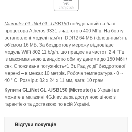
Microuter GL.iNet GL -USB150
побудований на базі
процесора Atheros 9331 з частотою 400 МГц. На борту
встановлені модулі пам'яті DDR2 64 МБ і флеш-пам'ять
об'ємом 16 МБ. За бездротову мережу відповідає
модуль WiFi 802.11 b/g/n, що працює на частоті 2,4 ГГц
із максимальною швидкістю обміну даними до 150 Мбіт/
сек. Споживана потужність<1 Вт. Радіус дії бездротової
мережі – в межах 10 метрів. Робоча температура - 0 ~
40 ° C, Розміри: 82 х 24 х 11 мм, вага: 10 грам.
Купити GL.iNet GL -USB150 (Microuter)
в Україні ви
можете в магазині 4G.kiev.ua за доступною ціною з
гарантією та доставкою по всій Україні.
Відгуки покупців