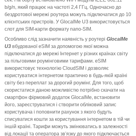
b/g/n, який працює на частоті 2,4 ГГц. Одночасно до
бездротової мережі роутера можуть підключатися до 10
клієнтських пристроїв. У GlocalMe U3 використовується
слот для SIM-карти формату nano-SIM.
Особливо слід зазначити наявність у роутері
GlocalMe
U3
вбудованої eSIM за допомогою якої можна
підключатися до мережі Інтернет у різних країнах світу
за пільговими роумінговими тарифами. eSIM
використовує технологію CloudSIM і дозволяє
користуватися інтернетом практично в будь-якій країні
світу без переплат за дорогий роумінг. Для того, щоб
скористатися даною можливістю потрібно скачати на
смартфон фірмовий додаток GlocalMe, встановити
його, зареєструватися і створити обліковий запис
користувача і поповнити рахунок з якого будуть
списуватися кошти за користування інтернетом в тій чи
іншій країні. Тарифи можуть змінюватись в залежності
від локації та оператора зв'язку до якого підключається