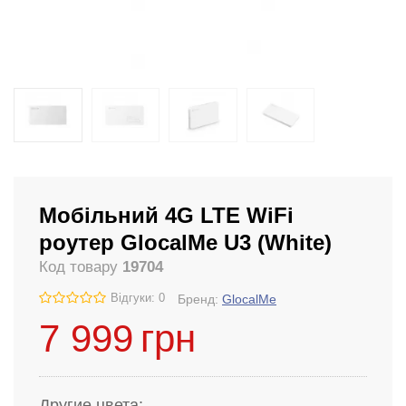
Мобільний 4G LTE WiFi
роутер GlocalMe U3 (White)
Код товару
19704
Відгуки: 0
Бренд:
GlocalMe
7 999
грн
Другие цвета: