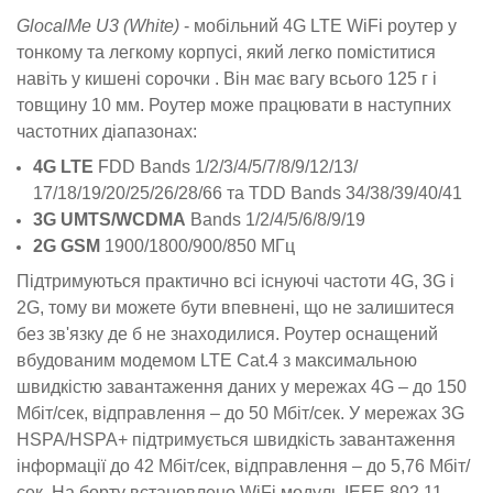
GlocalMe U3 (White)
- мобільний 4G LTE WiFi роутер у
тонкому та легкому корпусі, який легко поміститися
навіть у кишені сорочки . Він має вагу всього 125 г і
товщину 10 мм. Роутер може працювати в наступних
частотних діапазонах:
4G LTE
FDD Bands 1/2/3/4/5/7/8/9/12/13/
17/18/19/20/25/26/28/66 та TDD Bands 34/38/39/40/41
3G UMTS/WCDMA
Bands 1/2/4/5/6/8/9/19
2G GSM
1900/1800/900/850 МГц
Підтримуються практично всі існуючі частоти 4G, 3G і
2G, тому ви можете бути впевнені, що не залишитеся
без зв'язку де б не знаходилися. Роутер оснащений
вбудованим модемом LTE Cat.4 з максимальною
швидкістю завантаження даних у мережах 4G – до 150
Мбіт/сек, відправлення – до 50 Мбіт/сек. У мережах 3G
HSPA/HSPA+ підтримується швидкість завантаження
інформації до 42 Мбіт/сек, відправлення – до 5,76 Мбіт/
сек. На борту встановлено WiFi модуль IEEE 802.11