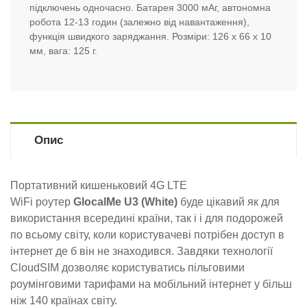
підключень одночасно. Батарея 3000 мАг, автономна
робота 12-13 годин (залежно від навантаження),
функція швидкого заряджання. Розміри:
126 x 66 x 10
мм
, вага: 125 г.
Опис
Портативний кишеньковий 4G LTE
WiFi роутер
GlocalMe U3 (
White
)
буде цікавий як для
використання всередині країни, так і і для подорожей
по всьому світу, коли користувачеві потрібен доступ в
інтернет де б він не знаходився. Завдяки технології
CloudSIM дозволяє користуватись пільговими
роумінговими тарифами на мобільний інтернет у більш
ніж 140 країнах світу.