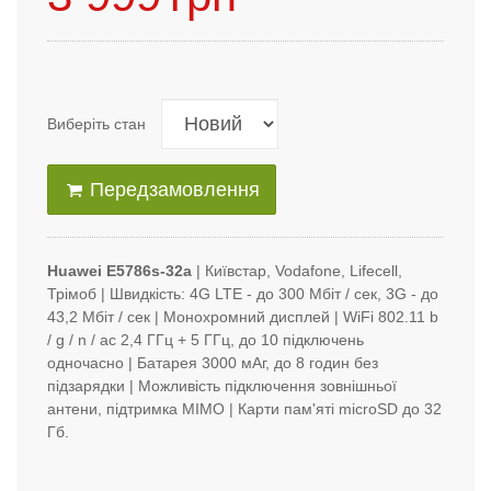
Виберіть стан
Передзамовлення
Huawei E5786s-32a
| Київстар, Vodafone, Lifecell,
Трімоб | Швидкість: 4G LTE - до 300 Мбіт / сек, 3G - до
43,2 Мбіт / сек | Монохромний дисплей | WiFi 802.11 b
/ g / n / ac 2,4 ГГц + 5 ГГц, до 10 підключень
одночасно | Батарея 3000 мАг, до 8 годин без
підзарядки | Можливість підключення зовнішньої
антени, підтримка MIMO | Карти пам'яті microSD до 32
Гб.