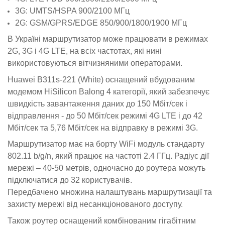
3G: UMTS/HSPA 900/2100 МГц
2G: GSM/GPRS/EDGE 850/900/1800/1900 МГц
В Україні маршрутизатор може працювати в режимах
2G, 3G і 4G LTE, на всіх частотах, які нині
використовуються вітчизняними операторами.
Huawei B311s-221 (White) оснащений вбудованим
модемом HiSilicon Balong 4 категорії, який забезпечує
швидкість завантаження даних до 150 Мбіт/сек і
відправлення - до 50 Мбіт/сек режимі 4G LTE і до 42
Мбіт/сек та 5,76 Мбіт/сек на відправку в режимі 3G.
Маршрутизатор має на борту WiFi модуль стандарту
802.11 b/g/n, який працює на частоті 2.4 ГГц. Радіус дії
мережі – 40-50 метрів, одночасно до роутера можуть
підключатися до 32 користувачів.
Передбачено множина налаштувань маршрутизації та
захисту мережі від несанкціонованого доступу.
Також роутер оснащений комбінованим гігабітним