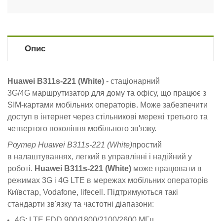
Опис
Huawei B311s-221 (White)
- стаціонарний
3G/4G маршрутизатор для дому та офісу, що працює з
SIM-картами мобільних операторів. Може забезпечити
доступ в інтернет через стільникові мережі третього та
четвертого покоління мобільного зв'язку.
Роутер Huawei B311s-221 (White)
простий
в налаштуваннях, легкий в управлінні і надійний у
роботі.
Huawei B311s-221 (White)
може працювати в
режимах 3G і 4G LTE в мережах мобільних операторів
Київстар, Vodafone, lifecell. Підтримуються такі
стандарти зв'язку та частотні діапазони:
4G: LTE FDD 900/1800/2100/2600 МГц