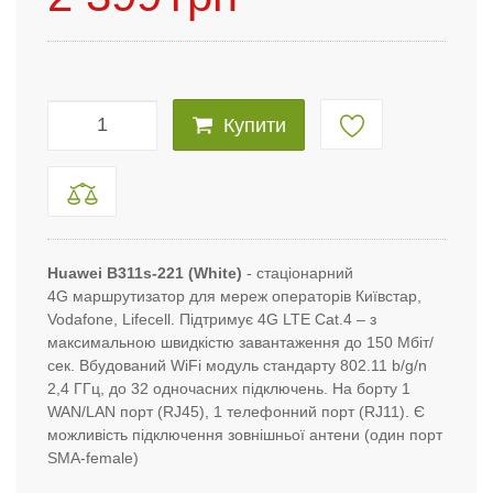
Купити
Huawei B311s-221 (White)
- стаціонарний
4G маршрутизатор для мереж операторів Київстар,
Vodafone, Lifecell. Підтримує 4G LTE Cat.4 – з
максимальною швидкістю завантаження до 150 Мбіт/
сек. Вбудований WiFi модуль стандарту 802.11 b/g/n
2,4 ГГц, до 32 одночасних підключень. На борту 1
WAN/LAN порт (RJ45), 1 телефонний порт (RJ11). Є
можливість підключення зовнішньої антени (один порт
SMA-female)