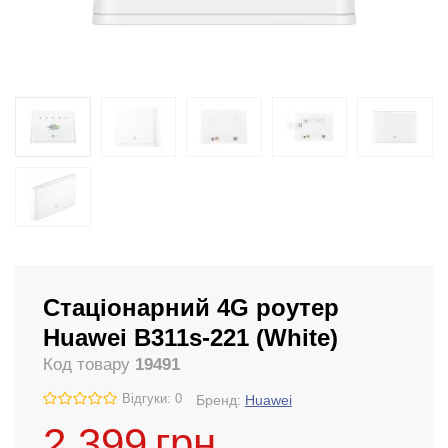
Стаціонарний 4G роутер
Huawei B311s-221 (White)
Код товару
19491
Відгуки: 0
Бренд:
Huawei
2 399
грн