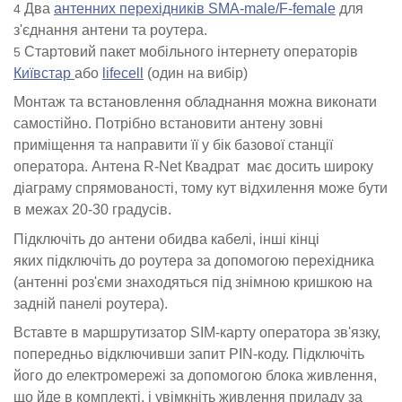
Два
антенних перехідників SMA-male/F-female
для
з'єднання антени та роутера.
Стартовий пакет мобільного інтернету операторів
Київстар
або
lifecell
(один на вибір)
Монтаж та встановлення обладнання можна виконати
самостійно. Потрібно встановити антену зовні
приміщення та направити її у бік базової станції
оператора. Антена R-Net Квадрат має досить широку
діаграму спрямованості, тому кут відхилення може бути
в межах 20-30 градусів.
Підключіть до антени обидва кабелі, інші кінці
яких підключіть до роутера за допомогою перехідника
(антенні роз'єми знаходяться під знімною кришкою на
задній панелі роутера).
Вставте в маршрутизатор SIM-карту оператора зв'язку,
попередньо відключивши запит PIN-коду. Підключіть
його до електромережі за допомогою блока живлення,
що йде в комплекті, і увімкніть живлення приладу за