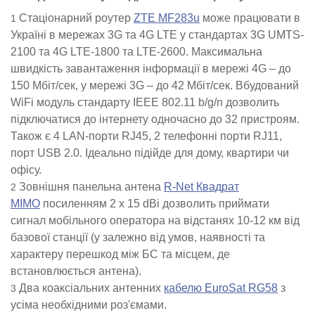
Стаціонарний роутер
ZTE MF283u
може працювати в
Україні в мережах 3G та 4G LTE у стандартах 3G UMTS-
2100 та 4G LTE-1800 та LTE-2600. Максимальна
швидкість завантаження інформації в мережі 4G – до
150 Мбіт/сек, у мережі 3G – до 42 Мбіт/сек. Вбудований
WiFi модуль стандарту IEEE 802.11 b/g/n дозволить
підключатися до інтернету одночасно до 32 пристроям.
Також є 4 LAN-порти RJ45, 2 телефонні порти RJ11,
порт USB 2.0. Ідеально підійде для дому, квартири чи
офісу.
Зовнішня панельна антена
R-Net Квадрат
MIMO
посиленням 2 x 15 dBi дозволить приймати
сигнал мобільного оператора на відстанях 10-12 км від
базової станції (у залежно від умов, наявності та
характеру перешкод між БС та місцем, де
встановлюється антена).
Два коаксіальних антенних
кабелю EuroSat RG58
з
усіма необхідними роз'ємами.