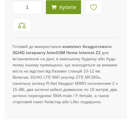
Купити
Готовий до використання
комплект бездротового
3G/4G інтернету InterGSM Home Internet Z2
для
встановлення на дачі, в заміському будинку або будь-
якому іншому приміщенні, що знаходиться за межами
міста на відстані від базових станцій 10-12 км.
Включає 3G/4G LTE WiFi роутер ZTE MF283u,
панельну антену R-Net Квадрат MIMO посиленням 2 x
15 dBi, два антенні кабелі довжиною по 10 метрів, два
антенні перехідники SMA-male / F-female, а також
стартовий пакет Київстар або Lifec подарунок.