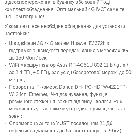
відеоспостереження в будинку або зовні? Тоді
комплект обладнання "Оптимальний 4G IVO" саме те,
що Вам потрібно!
У комплекті все необхідне обладнання для установки і
настройки:
Швидкісний 3G / 4G модем Huawei E3372h з
підтримкою швидкості передачі даних в мережах 4G
до 150 Мбіт / сек;
WiFi маршрутизатор Asus RT-AC51U 802.11 b / g / n /
ac 2,4 ГГц + 5 ГГц, радіус дії бездротової мережі до 50
метрів;
Поворотна IP-камера Dahua DH-IPC-HDPW4221FP-
W, 2 Мп, Ethernet, ІЧ-підсвічування, функція
розумного стеження, захист від пилу і вологи IP66,
можливість установки як усередині приміщень так і
зовні;
Спрямована антена YUST посиленням 21 Дб
(ефективна дальність до базової станції 15-20 км);