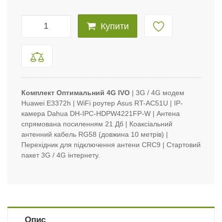
Купити
Комплект Оптимальний 4G IVO
| 3G / 4G модем
Huawei E3372h | WiFi роутер Asus RT-AC51U | IP-
камера Dahua DH-IPC-HDPW4221FP-W | Антена
спрямована посиленням 21 Дб | Коаксіальний
антенний кабель RG58 (довжина 10 метрів) |
Перехідник для підключення антени CRC9 | Стартовий
пакет 3G / 4G інтернету.
Опис