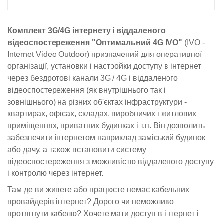
Комплект 3G/4G інтернету і віддаленого
відеоспостереження "Оптимальний 4G IVO"
(IVO -
Internet Video Outdoor) призначений для оперативної
організації, установки і настройки доступу в інтернет
через бездротові канали 3G / 4G і віддаленого
відеоспостереження (як внутрішнього так і
зовнішнього) на різних об'єктах інфраструктури -
квартирах, офісах, складах, виробничих і житлових
приміщеннях, приватних будинках і т.п. Він дозволить
забезпечити інтернетом наприклад заміський будинок
або дачу, а також встановити систему
відеоспостереження з можливістю віддаленого доступу
і контролю через інтернет.
Там де ви живете або працюєте немає кабельних
провайдерів інтернет? Дорого чи неможливо
протягнути кабелю? Хочете мати доступ в інтернет і