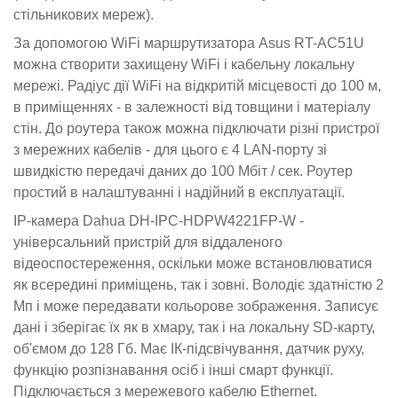
стільникових мереж).
За допомогою WiFi маршрутизатора Asus RT-AC51U
можна створити захищену WiFi і кабельну локальну
мережі. Радіус дії WiFi на відкритій місцевості до 100 м,
в приміщеннях - в залежності від товщини і матеріалу
стін. До роутера також можна підключати різні пристрої
з мережних кабелів - для цього є 4 LAN-порту зі
швидкістю передачі даних до 100 Мбіт / сек. Роутер
простий в налаштуванні і надійний в експлуатації.
IP-камера Dahua DH-IPC-HDPW4221FP-W -
універсальний пристрій для віддаленого
відеоспостереження, оскільки може встановлюватися
як всередині приміщень, так і зовні. Володіє здатністю 2
Мп і може передавати кольорове зображення. Записує
дані і зберігає їх як в хмару, так і на локальну SD-карту,
об'ємом до 128 Гб. Має ІК-підсвічування, датчик руху,
функцію розпізнавання осіб і інші смарт функції.
Підключається з мережевого кабелю Ethernet.