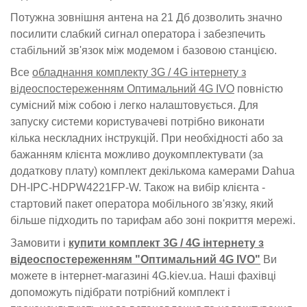
Потужна зовнішня антена на 21 Дб дозволить значно
посилити слабкий сигнал оператора і забезпечить
стабільний зв'язок між модемом і базовою станцією.
Все
обладнання комплекту 3G / 4G інтернету з
відеоспостереженням Оптимальний 4G IVO
повністю
сумісний між собою і легко налаштовується. Для
запуску системи користувачеві потрібно виконати
кілька нескладних інструкцій. При необхідності або за
бажанням клієнта можливо доукомплектувати (за
додаткову плату) комплект декількома камерами Dahua
DH-IPC-HDPW4221FP-W. Також на вибір клієнта -
стартовий пакет оператора мобільного зв'язку, який
більше підходить по тарифам або зоні покриття мережі.
Замовити і
купити комплект 3G / 4G інтернету з
відеоспостереженням "Оптимальний 4G IVO"
Ви
можете в інтернет-магазині 4G.kiev.ua. Наші фахівці
допоможуть підібрати потрібний комплект і