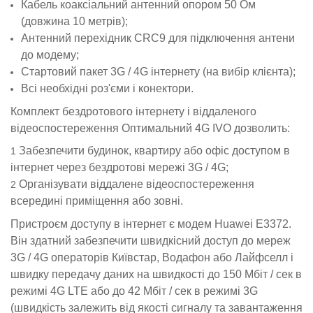
Кабель коаксіальний антенний опором 50 Ом
(довжина 10 метрів);
Антенний перехідник CRC9 для підключення антени
до модему;
Стартовий пакет 3G / 4G інтернету (на вибір клієнта);
Всі необхідні роз'єми і конектори.
Комплект бездротового інтернету і віддаленого
відеоспостереження Оптимальний 4G IVO дозволить:
Забезпечити будинок, квартиру або офіс доступом в
інтернет через бездротові мережі 3G / 4G;
Організувати віддалене відеоспостереження
всередині приміщення або зовні.
Пристроєм доступу в інтернет є модем Huawei E3372.
Він здатний забезпечити швидкісний доступ до мереж
3G / 4G операторів Київстар, Водафон або Лайфселл і
швидку передачу даних на швидкості до 150 Мбіт / сек в
режимі 4G LTE або до 42 Мбіт / сек в режимі 3G
(швидкість залежить від якості сигналу та завантаження