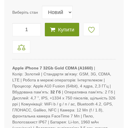
Виберіть стан
Купити
Apple iPhone 7 32Gb Gold CDMA (A1660)
|
Колір: Золотий | Стандарти зв'язку: GSM, 3G, CDMA,
LTE | Робота в мережі операторів: Інтертелеком |
Процесор: Apple A10 Fusion (64bit), 4 ядра, 2,3 ГГц |
Вбудована пам'ять:
32 Гб
| Оперативна пам'ять: 2 Гб |
Дисплей: 4,7 ", IPS, +1334 x 750 пікселів, щільність 326
ppi | Комунікації: WiFi b / g / n / ac, Bluetooth 4.2, GPS,
ГЛОНАСС, Galileo, NFC | Камера: 12 Мп (f / 1.8),
фронтальна камера FaceTime 7 Мп | Пило,
Вологозахист IP67 | Батарея: Li-Ion, 1960 мАч