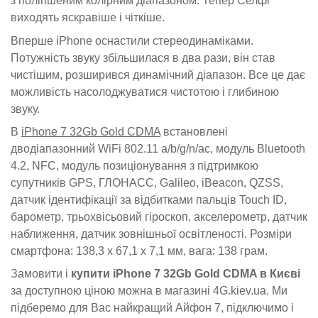
з поліпшеним колірним діапазоном. Тепер Селфі
виходять яскравіше і чіткіше.
Вперше iPhone оснастили стереодинаміками.
Потужність звуку збільшилася в два рази, він став
чистішим, розширився динамічний діапазон. Все це дає
можливість насолоджуватися чистотою і глибиною
звуку.
В
iPhone 7 32Gb Gold CDMA
встановлені
дводіапазонний WiFi 802.11 a/b/g/n/ac, модуль Bluetooth
4.2, NFC, модуль позиціонування з підтримкою
супутників GPS, ГЛОНАСС, Galileo, iBeacon, QZSS,
датчик ідентифікації за відбитками пальців Touch ID,
барометр, трьохвісьовий гіроскоп, акселерометр, датчик
наближення, датчик зовнішньої освітленості. Розміри
смартфона: 138,3 x 67,1 x 7,1 мм, вага: 138 грам.
Замовити і
купити iPhone 7 32Gb Gold CDMA в Києві
за доступною ціною можна в магазині 4G.kiev.ua. Ми
підберемо для Вас найкращий Айфон 7, підключимо і