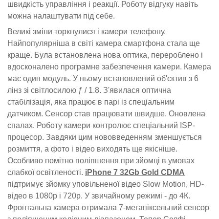
швидкість управління і реакції. Роботу відгуку навіть
можна налаштувати під себе.
Великі зміни торкнулися і камери телефону.
Найпопулярніша в світі камера смартфона стала ще
краще. Була встановлена ​​нова оптика, перероблено і
вдосконалено програмне забезпечення камери. Камера
має один модуль. У ньому встановлений об'єктив з 6
лінз зі світлосилою ƒ / 1.8. З'явилася оптична
стабілізація, яка працює в парі із спеціальним
датчиком. Сенсор став працювати швидше. Оновлена ​​
спалах. Роботу камери контролює спеціальний ISP-
процесор. Завдяки цим нововведенням зменшується
розмиття, а фото і відео виходять ще якісніше.
Особливо помітно поліпшення при зйомці в умовах
слабкої освітленості.
iPhone 7 32Gb Gold CDMA
підтримує зйомку уповільненої відео Slow Motion, HD-
відео в 1080p і 720p. У звичайному режимі - до 4К.
Фронтальна камера отримала 7-мегапіксельний сенсор