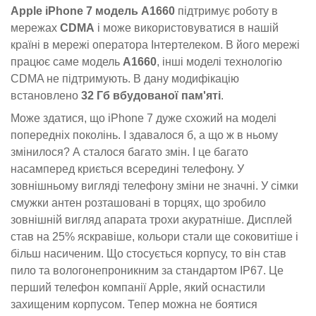
Apple iPhone 7 модель A1660
підтримує роботу в
мережах
CDMA
і може використовуватися в нашій
країні в мережі оператора Інтертелеком. В його мережі
працює саме модель
A1660
, інші моделі технологію
CDMA не підтримують. В дану модифікацію
встановлено
32 Гб вбудованої пам'яті
.
Може здатися, що iPhone 7 дуже схожий на моделі
попередніх поколінь. І здавалося б, а що ж в ньому
змінилося? А сталося багато змін. І це багато
насамперед криється всередині телефону. У
зовнішньому вигляді телефону зміни не значні. У сімки
смужки антен розташовані в торцях, що зробило
зовнішній вигляд апарата трохи акуратніше. Дисплей
став на 25% яскравіше, кольори стали ще соковитіше і
більш насиченим. Що стосується корпусу, то він став
пило та вологонепроникним за стандартом IP67. Це
перший телефон компанії Apple, який оснастили
захищеним корпусом. Тепер можна не боятися