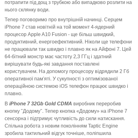
потрапити під дощ з трубкою або випадково розлити на
нього склянку води.
Тепер поговоримо про внутрішній начинці. Серцем
iPhone 7 став новітній на той момент 4-ядерний
процесор Apple A10 Fusion - ще більш швидкий,
продуктивний, енергоефективний. Ніколи ще телефони
не працювали так швидко і плавно як на Айфоні 7. Цей
64-бітний монстр має частоту 2,3 ГГц і здатний
вирішувати будь-які завдання поставлені
користувачем. На допомогу процесору відрядили 2 Гб
оперативної пам'яті. У сукупності з оптимізованої
операційною системою iOS телефон працює швидко і
плавно.
В
iPhone 7 32Gb Gold CDMA
виробник переробив
кнопку "Додому". Тепер кнопка «Додому» на iPhone 7
сенсорна і підтримує чутливість до сили натискання.
Спільна робота з новим поколінням Taptic Engine
зробила тактильний відгук точніше, поліпшила