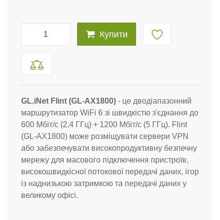
Купити
GL.iNet Flint (GL-AX1800)
- це дводіапазонний
маршрутизатор WiFi 6 зі швидкістю з'єднання до
600 Мбіт/с (2,4 ГГц) + 1200 Мбіт/с (5 ГГц). Flint
(GL-AX1800) може розміщувати сервери VPN
або забезпечувати високопродуктивну безпечну
мережу для масового підключення пристроїв,
високошвидкісної потокової передачі даних, ігор
із наднизькою затримкою та передачі даних у
великому офісі.