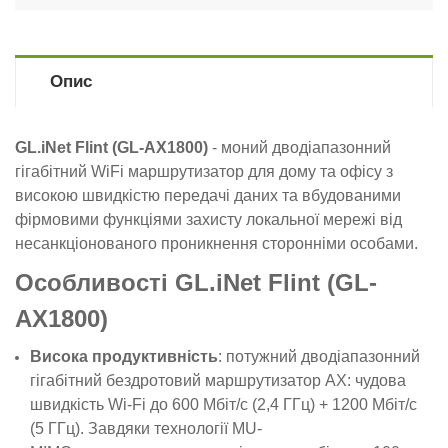
Опис
GL.iNet Flint (GL-AX1800)
- моний дводіапазонний
гігабітний WiFi маршрутизатор для дому та офісу з
високою швидкістю передачі даних та вбудованими
фірмовими функціями захисту локальної мережі від
несанкціонованого проникнення сторонніми особами.
Особливості GL.iNet Flint (GL-
AX1800)
Висока продуктивність
: потужний дводіапазонний
гігабітний бездротовий маршрутизатор AX: чудова
швидкість Wi-Fi до 600 Мбіт/с (2,4 ГГц) + 1200 Мбіт/с
(5 ГГц). Завдяки технології MU-