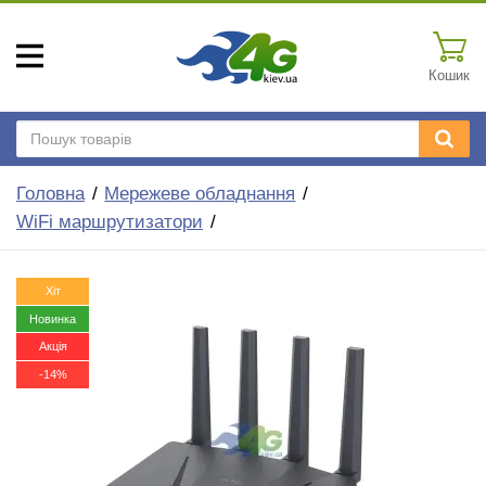
Кошик
Головна
Мережеве обладнання
WiFi маршрутизатори
Хіт
Новинка
Акція
-14%