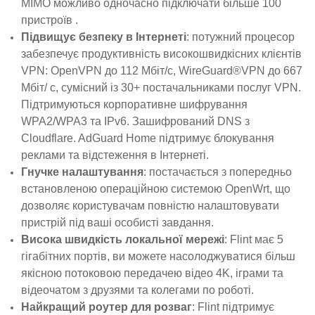
MIMO можливо одночасно підключати більше 100
пристроїв .
Підвищує безпеку в Інтернеті
: потужний процесор
забезпечує продуктивність високошвидкісних клієнтів
VPN: OpenVPN до 112 Мбіт/с, WireGuard®VPN до 667
Мбіт/ с, сумісний із 30+ постачальниками послуг VPN.
Підтримуються корпоративне шифрування
WPA2/WPA3 та IPv6. Зашифрований DNS з
Cloudflare. AdGuard Home підтримує блокування
реклами та відстеження в Інтернеті.
Гнучке налаштування
: постачається з попередньо
встановленою операційною системою OpenWrt, що
дозволяє користувачам повністю налаштовувати
пристрій під ваші особисті завдання.
Висока швидкість локальної мережі
: Flint має 5
гігабітних портів, ви можете насолоджуватися більш
якісною потоковою передачею відео 4K, іграми та
відеочатом з друзями та колегами по роботі.
Найкращий роутер для розваг
: Flint підтримує