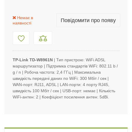
Немає в
Повідомити про появу
наявності
TP-Link TD-W8961N
| Тип пристрою: WiFi ADSL
маршрутизатор | Підтримка стандартів WiFi: 802.11 b /
g / n | Робоча частота: 2,4 ГГц | Максимальна
швидкість передачі даних по WiFi: 300 Мбіт / сек |
WAN-порт: RJ11, ADSL | LAN-порти: 4 порту RJ45,
швидкість 100 Мбіт / сек | USB-порт: немає | Кількість
WiFi-антен: 2 | Коефіцієнт посилення антен: 5dBi.