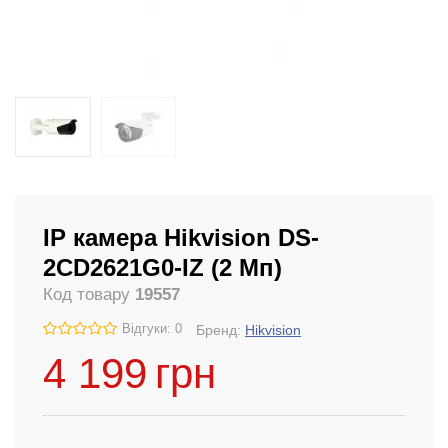
IP камера Hikvision DS-
2CD2621G0-IZ (2 Мп)
Код товару
19557
Відгуки: 0
Бренд:
Hikvision
4 199
грн