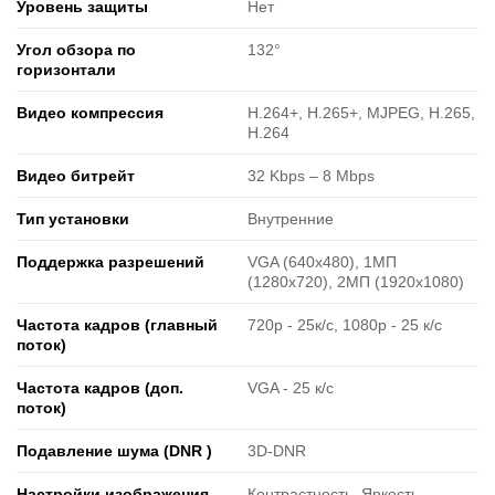
Уровень защиты
Нет
Угол обзора по
132°
горизонтали
Видео компрессия
H.264+, H.265+, MJPEG, H.265,
H.264
Видео битрейт
32 Kbps – 8 Mbps
Тип установки
Внутренние
Поддержка разрешений
VGA (640x480), 1МП
(1280x720), 2МП (1920х1080)
Частота кадров (главный
720р - 25к/с, 1080р - 25 к/с
поток)
Частота кадров (доп.
VGA - 25 к/с
поток)
Подавление шума (DNR )
3D-DNR
Настройки изображения
Контрастность, Яркость,