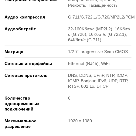
Резкость, Насыщенность
Аудио компрессия
G.711/G.722.1/G.726/MP2L2/PCM
Аудиобитрейт
32-160Kбит/с (MP2L2), 16Kбит/
с (G.726), 16Kбит/с (G.722.1),
64Kбит/с (G.711)
Матрица
1/2.7” progressive Scan CMOS
Сетевые интерфейсы
Ethernet (RJ45), WiFi
Сетевые протоколы
DNS, DDNS, UPnP, NTP, ICMP,
IGMP, Bonjour, IPv6, UDP, RTP,
RTSP, 802.1x, DHCP
Количество
6
одновременных
подключений
Максимальное
1920 х 1080
разрешение