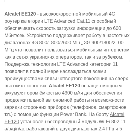
Alcatel EE120
- высокоскоростной мобильный 4G
роутер категории
LTE Advanced Cat.11 способный
обеспечивать скорость загрузки информации до 600
Мбит/сек. Устройство поддерживает работу в частотных
диапазонах 4G 800/1800/2600 МГц, 3G 900/1800/2100
МГц что позволит пользоваться мобильным интернетом
как в сетях украинских операторов, так и за рубежом.
Поддержка технологии LTE Advanced категории 11
позволит в полной мере наслаждаться всеми
преимуществами связи четвертого поколения на сверх
высоких скоростях.
Alcatel EE120
оснащен мощным
аккумулятором ёмкостью 4300 мАч для обеспечения
продолжительной автономной работы и возможности
зарядки сторонних приборов (телефонов, смартфонов
т.п.) с помощью функции Power Bank. На борту
Alcatel
EE120
установлен беспроводный модуль Wi-Fi 802.11
a/b/g/n/ac работающий в двух диапазонах 2,4 ГГц и 5