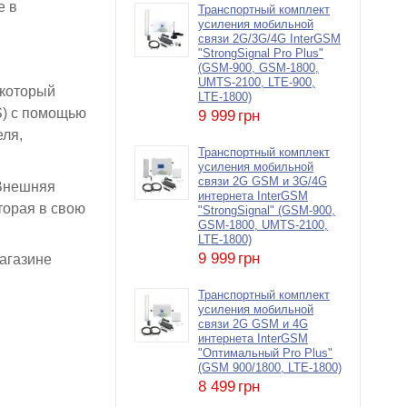
е в
Транспортный комплект
усиления мобильной
связи 2G/3G/4G InterGSM
"StrongSignal Pro Plus"
(GSM-900, GSM-1800,
UMTS-2100, LTE-900,
 который
LTE-1800)
MS) с помощью
9 999
грн
еля,
Транспортный комплект
усиления мобильной
связи 2G GSM и 3G/4G
 Внешняя
интернета InterGSM
торая в свою
"StrongSignal" (GSM-900,
GSM-1800, UMTS-2100,
LTE-1800)
9 999
грн
агазине
Транспортный комплект
усиления мобильной
связи 2G GSM и 4G
интернета InterGSM
"Оптимальный Pro Plus"
(GSM 900/1800, LTE-1800)
8 499
грн