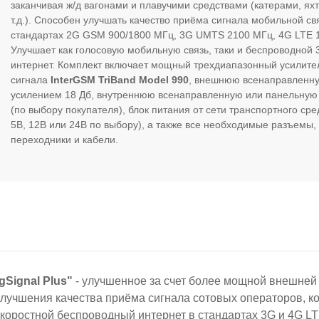
заканчивая ж/д вагонами и плавучими средствами (катерами, ях
т.д.). Способен улучшать качество приёма сигнала мобильной св
стандартах 2G GSM 900/1800 МГц, 3G UMTS 2100 МГц, 4G LTE 
Улучшает как голосовую мобильную связь, таки и беспроводной
интернет. Комплект включает мощный трехдиапазонный усилите
сигнала
InterGSM TriBand Model 990
, внешнюю всенаправленн
усилением 18 Дб, внутреннюю всенаправленную или панельную
(по выбору покупателя), блок питания от сети транспортного сре
5В, 12В или 24В по выбору), а также все необходимые разъемы,
переходники и кабели.
Signal Plus"
- улучшенное за счет более мощной внешней
улучшения качества приёма сигнала сотовых операторов, к
скоростной беспроводный интернет в стандартах 3G и 4G LT