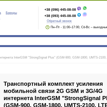
+38 (096) 445-08-08
а
Бренды
+38 (093) 445-08-08
м
Обратный звонок
Пн–Пт - 11:00–17:00, Сб-Вс – выходны
тернета InterGSM "StrongSignal Plus" (GSM-900, GSM-1800, UMTS-2100,
Транспортный комплект усиления
мобильной связи 2G GSM и 3G/4G
интернета InterGSM "StrongSignal P
(GSM-900, GSM-1800, UMTS-2100, LT