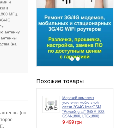
тами и
язи в
1800 МГц.
 3G/4G
ль
ую антенну
 антенны
дства (на
Похожие товары
Морской комплект
усиления мобильной
связи 2G/4G InterGSM
"PowerSignal" (GSM-900,
 антенны (по
GSM-1800, LTE-1800)
оторое
9 499
грн
E.