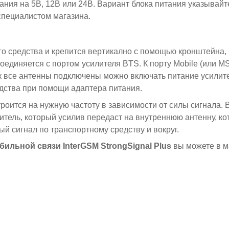
ания на 5В, 12В или 24В. Вариант блока питания указывайт
специалистом магазина.
о средства и крепится вертикално с помощью кронштейна,
соединяется с портом усилителя BTS. К порту Mobile (или 
ак все антенны подключены можно включать питание усилит
едства при помощи адаптера питания.
троится на нужную частоту в зависимости от силы сигнала.
литель, который усилив передаст на внутреннюю антенну, ко
ый сигнал по транспортному средству и вокруг.
обильной связи
InterGSM
StrongSignal Plus
вы можете в м