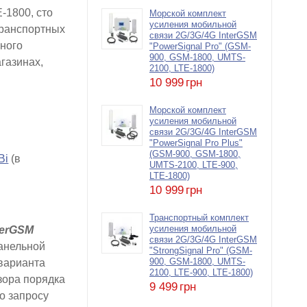
-1800, сто
Морской комплект
усиления мобильной
транспортных
связи 2G/3G/4G InterGSM
ьного
"PowerSignal Pro" (GSM-
900, GSM-1800, UMTS-
газинах,
2100, LTE-1800)
10 999
грн
Морской комплект
усиления мобильной
связи 2G/3G/4G InterGSM
"PowerSignal Pro Plus"
(GSM-900, GSM-1800,
Bi
(в
UMTS-2100, LTE-900,
LTE-1800)
10 999
грн
Транспортный комплект
усиления мобильной
terGSM
связи 2G/3G/4G InterGSM
панельной
"StrongSignal Pro" (GSM-
900, GSM-1800, UMTS-
варианта
2100, LTE-900, LTE-1800)
зора порядка
9 499
грн
по запросу