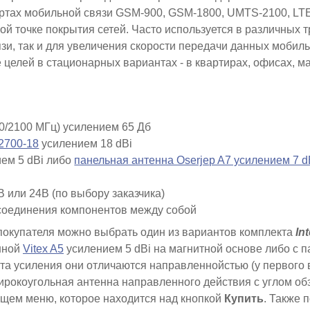
ртах мобильной связи
GSM-900, GSM-1800, UMTS-2100, LTE
ой точке покрытия сетей. Часто используется в различных 
зи, так и для увеличения скорости передачи данных мобил
 целей в стационарных вариантах - в квартирах, офисах, ма
0/2100 МГц) усилением 65 Дб
2700-18
усилением 18 dBi
ем 5 dBi либо
панельная антенна Oserjep A7 усилением 7 d
В или 24В (по выбору заказчика)
 соединения компонентов между собой
ч покупателя можно выбрать один из вариантов комплекта
In
нной
Vitex A5
усилением 5 dBi на магнитной основе либо с 
та усиления они отличаются направленнойстью (у первого 
ирокоугольная антенна направленного действия с углом об
щем меню, которое находится над кнопкой
Купить
. Также 