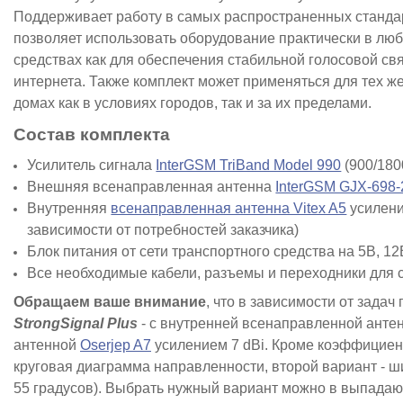
Поддерживает работу в самых распространенных станда
позволяет использовать оборудование практически в люб
средствах как для обеспечения стабильной голосовой свя
интернета. Также комплект может применяться для тех же
домах как в условиях городов, так и за их пределами.
Состав комплекта
Усилитель сигнала
InterGSM TriBand Model 990
(900/180
Внешняя всенаправленная антенна
InterGSM GJX-698-
Внутренняя
всенаправленная антенна Vitex A5
усилени
зависимости от потребностей заказчика)
Блок питания от сети транспортного средства на 5В, 12
Все необходимые кабели, разъемы и переходники для
Обращаем ваше внимание
, что в зависимости от зада
StrongSignal Plus
- с внутренней всенаправленной анте
антенной
Oserjep A7
усилением 7 dBi. Кроме коэффициен
круговая диаграмма направленности, второй вариант - ш
55 градусов). Выбрать нужный вариант можно в выпадаю