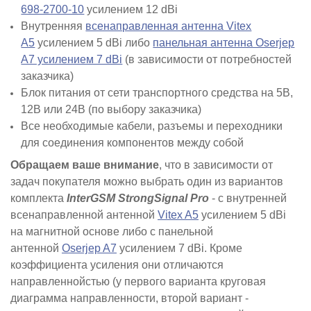
698-2700-10
усилением 12 dBi
Внутренняя
всенаправленная антенна Vitex
A5
усилением 5 dBi либо
панельная антенна Oserjep
A7 усилением 7 dBi
(в зависимости от потребностей
заказчика)
Блок питания от сети транспортного средства на 5В,
12В или 24В (по выбору заказчика)
Все необходимые кабели, разъемы и переходники
для соединения компонентов между собой
Обращаем ваше внимание
, что в зависимости от
задач покупателя можно выбрать один из вариантов
комплекта
InterGSM StrongSignal Pro
- с внутренней
всенаправленной антенной
Vitex A5
усилением 5 dBi
на магнитной основе либо с панельной
антенной
Oserjep A7
усилением 7 dBi. Кроме
коэффициента усиления они отличаются
направленнойстью (у первого варианта круговая
диаграмма направленности, второй вариант -