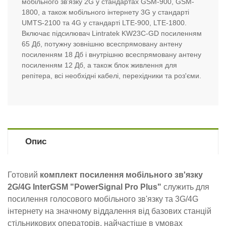
мобільного зв'язку 2G у стандартах GSM-900, GSM-
1800, а також мобільного інтернету 3G у стандарті
UMTS-2100 та 4G у стандарті LTE-900, LTE-1800.
Включає підсилювач Lintratek KW23C-GD посиленням
65 Дб, потужну зовнішню всеспрямовану антену
посиленням 18 Дб і внутрішню всеспрямовану антену
посиленням 12 Дб, а також блок живлення для
репітера, всі необхідні кабелі, перехідники та роз'єми.
Опис
Готовий
комплект посилення мобільного зв'язку
2G/4G InterGSM "PowerSignal Pro Plus"
служить для
посилення голосового мобільного зв'язку та 3G/4G
інтернету на значному віддалення від базових станцій
стільникових операторів, найчастіше в умовах