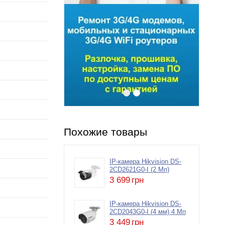
Похожие товары
IP-камера Hikvision DS-
2CD2621G0-I (2 Мп)
3 699
грн
IP-камера Hikvision DS-
2CD2043G0-I (4 мм) 4 Мп
3 449
грн