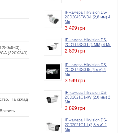
IP-камера Hikvision DS-
2CD2045FWD-I (2,8 мм) 4
Мп
3 499
грн
IP-камера Hikvision DS-
2CD1T43G0-I (4 ММ) 4 Мп
1280x960),
2 899
грн
VGA (320X240)
IP-камера Hikvision DS-
2CD2T43G0-I5 (4 мм) 4
Мп
3 549
грн
IP-камера Hikvision DS-
2CD2021G1-IW (2,8 мм) 2
ство, На склад
Мп
2 899
грн
 Яркость
IP-камера Hikvision DS-
2CD2021G1-I (2,8 мм) 2
Мп