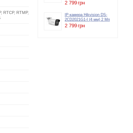
2 799
грн
P, RTCP, RTMP,
IP-камера Hikvision DS-
6
2CD2021G1-I (4 мм) 2 Мп
2 799
грн