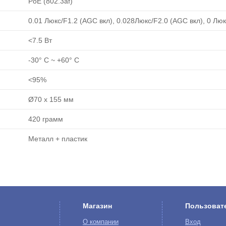
PoE (802.3af)
0.01 Люкс/F1.2 (AGC вкл), 0.028Люкс/F2.0 (AGC вкл), 0 Люк
<7.5 Вт
-30° C ~ +60° C
<95%
Ø70 x 155 мм
420 грамм
Металл + пластик
Магазин
Пользоват
О компании
Вход