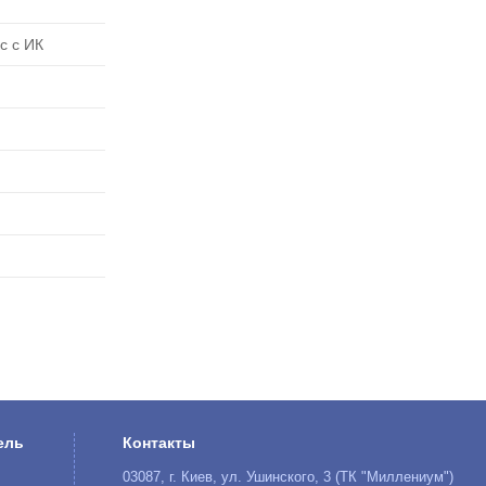
с с ИК
ель
Контакты
03087, г. Киев, ул. Ушинского, 3 (ТК "Миллениум")