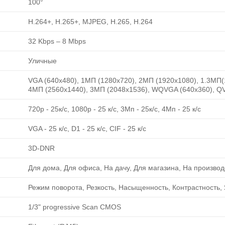
100°
H.264+, H.265+, MJPEG, H.265, H.264
32 Kbps – 8 Mbps
Уличные
VGA (640x480), 1МП (1280x720), 2МП (1920х1080), 1.3MП(
4МП (2560х1440), 3MП (2048x1536), WQVGA (640x360), Q
720р - 25к/с, 1080р - 25 к/с, 3Мп - 25к/с, 4Мп - 25 к/с
VGA - 25 к/с, D1 - 25 к/c, CIF - 25 к/с
3D-DNR
Для дома, Для офиса, На дачу, Для магазина, На производ
Режим поворота, Резкость, Насыщенность, Контрастность,
1/3" progressive Scan CMOS