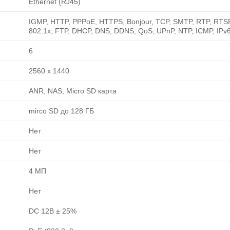
Ethernet (RJ45)
IGMP, HTTP, PPPoE, HTTPS, Bonjour, TCP, SMTP, RTP, RTS
802.1x, FTP, DHCP, DNS, DDNS, QoS, UPnP, NTP, ICMP, IPv
6
2560 х 1440
ANR, NAS, Micro SD карта
mirco SD до 128 ГБ
Нет
Нет
4 МП
Нет
DC 12В ± 25%