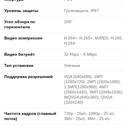
Уровень защиты
Грозозащита, IP67
Угол обзора по
109°
горизонтали
Видео компрессия
H.264+, H.265+, MJPEG, H.265,
H.264
Видео битрейт
32 Kbps – 8 Mbps
Тип установки
Уличные
Поддержка разрешений
VGA (640x480), 1МП
(1280x720), 2МП (1920х1080),
1.3MП(1280x960), 4МП
(2560х1440), 3MП (2048x1536),
WQVGA (640x360), QVGA
(320X240)
Частота кадров (главный
720р - 25к/с, 1080р - 25 к/с,
поток)
3Мп - 25к/с, 4Мп - 25 к/с