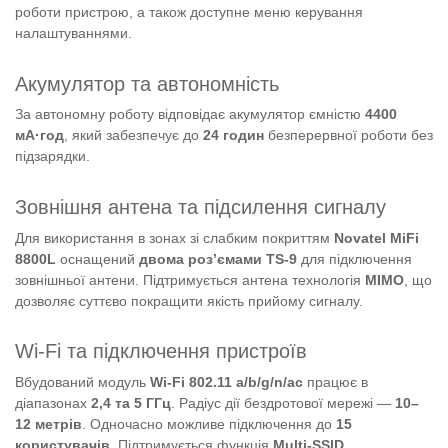
роботи пристрою, а також доступне меню керування
налаштуваннями.
Акумулятор та автономність
За автономну роботу відповідає акумулятор ємністю
4400
мА·год
, який забезпечує до
24 годин
безперервної роботи без
підзарядки.
Зовнішня антена та підсилення сигналу
Для використання в зонах зі слабким покриттям
Novatel MiFi
8800L
оснащений
двома роз’ємами TS-9
для підключення
зовнішньої антени. Підтримується антена технологія
MIMO
, що
дозволяє суттєво покращити якість прийому сигналу.
Wi-Fi та підключення пристроїв
Вбудований модуль
Wi-Fi 802.11 a/b/g/n/ac
працює в
діапазонах
2,4 та 5 ГГц
. Радіус дії бездротової мережі —
10–
12 метрів
. Одночасно можливе підключення до
15
користувачів
. Підтримується функція
Multi-SSID
.