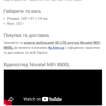
Габарити та вага
Розміри: 109 × 67 × 18 мм
Вага: 152 г
Покупка та доставка
Замовити та
купити мобільний 4G LTE роутер Novatel MiFi
8800L
ви можете в магазині
4g.kiev.ua
з офіційною гарантією
та доставкою по всій Україні.
Відеоогляд Novatel MiFi 8800L