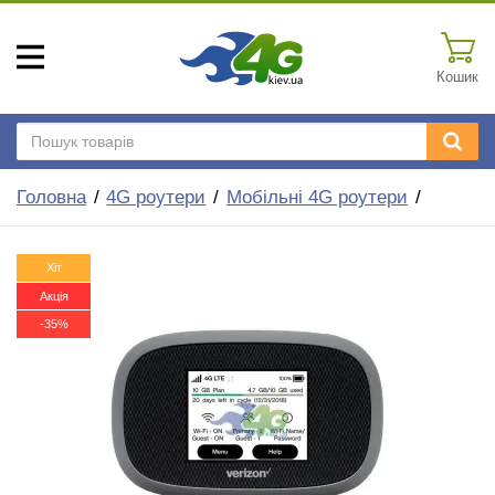
Кошик
Головна
4G роутери
Мобільні 4G роутери
Хіт
Акція
-35%