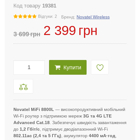
Код товару
19381
Відгуки: 2
Бренд:
Novatel Wireless
2 399
грн
3 699
грн
Купити
Novatel MiFi 8800L
— високопродуктивний мобільний
Wi-Fi роутер з підтримкою мереж
3G та 4G LTE
Advanced Cat.18
. Забезпечує швидкість завантаження
до
1,2 Гбіт/с
, підтримує дводіапазонний Wi-Fi
802.11ac (2,4 та 5 ГГц)
, акумулятор
4400 мА·год
,