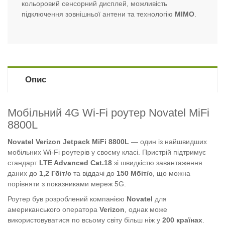
кольоровий сенсорний дисплей, можливість
підключення зовнішньої антени та технологію
MIMO
.
Опис
Мобільний 4G Wi-Fi роутер Novatel MiFi
8800L
Novatel Verizon Jetpack MiFi 8800L
— один із найшвидших
мобільних Wi-Fi роутерів у своєму класі. Пристрій підтримує
стандарт
LTE Advanced Cat.18
зі швидкістю завантаження
даних до
1,2 Гбіт/с
та віддачі до
150 Мбіт/с
, що можна
порівняти з показниками мереж 5G.
Роутер був розроблений компанією
Novatel
для
американського оператора
Verizon
, однак може
використовуватися по всьому світу більш ніж у
200 країнах
.