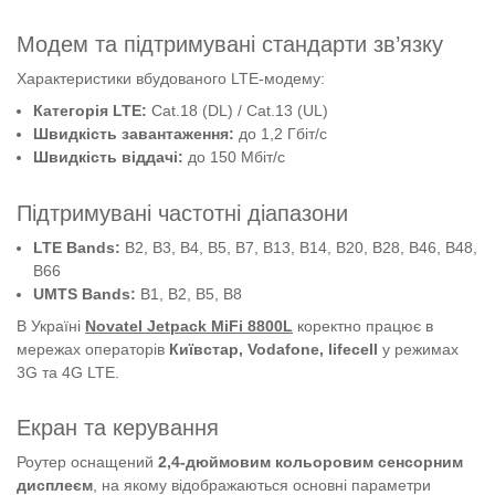
Модем та підтримувані стандарти зв’язку
Характеристики вбудованого LTE-модему:
Категорія LTE:
Cat.18 (DL) / Cat.13 (UL)
Швидкість завантаження:
до 1,2 Гбіт/с
Швидкість віддачі:
до 150 Мбіт/с
Підтримувані частотні діапазони
LTE Bands:
B2, B3, B4, B5, B7, B13, B14, B20, B28, B46, B48,
B66
UMTS Bands:
B1, B2, B5, B8
В Україні
Novatel Jetpack MiFi 8800L
коректно працює в
мережах операторів
Київстар, Vodafone, lifecell
у режимах
3G та 4G LTE.
Екран та керування
Роутер оснащений
2,4-дюймовим кольоровим сенсорним
дисплеєм
, на якому відображаються основні параметри