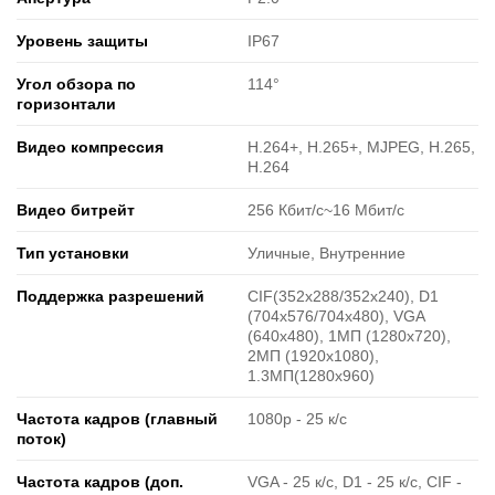
Уровень защиты
IP67
Угол обзора по
114°
горизонтали
Видео компрессия
H.264+, H.265+, MJPEG, H.265,
H.264
Видео битрейт
256 Кбит/с~16 Mбит/с
Тип установки
Уличные, Внутренние
Поддержка разрешений
CIF(352x288/352x240), D1
(704x576/704x480), VGA
(640x480), 1МП (1280x720),
2МП (1920х1080),
1.3MП(1280x960)
Частота кадров (главный
1080р - 25 к/с
поток)
Частота кадров (доп.
VGA - 25 к/с, D1 - 25 к/c, CIF -