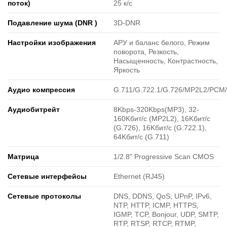
поток)
25 к/с
Подавление шума (DNR )
3D-DNR
Настройки изображения
АРУ и баланс белого, Режим
поворота, Резкость,
Насыщенность, Контрастность,
Яркость
Аудио компрессия
G.711/G.722.1/G.726/MP2L2/PCM
Аудиобитрейт
8Kbps-320Kbps(MP3), 32-
160Kбит/с (MP2L2), 16Kбит/с
(G.726), 16Kбит/с (G.722.1),
64Kбит/с (G.711)
Матрица
1/2.8" Progressive Scan CMOS
Сетевые интерфейсы
Ethernet (RJ45)
Сетевые протоколы
DNS, DDNS, QoS, UPnP, IPv6,
NTP, HTTP, ICMP, HTTPS,
IGMP, TCP, Bonjour, UDP, SMTP,
RTP, RTSP, RTCP, RTMP,